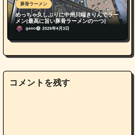
豚骨ラーメン
めっちゃ久しぶりに中州川端きりんでラー
メン[最高に旨い豚骨ラーメンの一つ]
gaso
2026年4月3日
コメントを残す