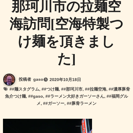
那珂川市の拉麺空
海訪問[空海特製つ
け麺を頂きまし
た]
投稿者
gaso
2020年10月18日
#
#麺スタグラム
, #
#つけ麺
, #
#那珂川市
, #
#拉麺空海
, #
#濃厚豚骨
魚介つけ麺
, #
#gaso
, #
#ラーメン大好きガーソーさん
, #
#福岡グル
メ
, #
#ガーソー
, #
#豚骨ラーメン