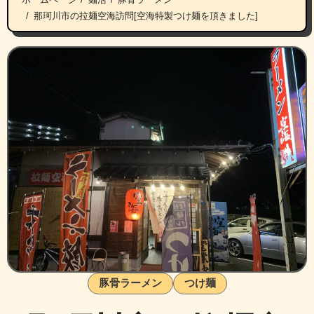
那珂川市の拉麺空海訪問[空海特製つけ麺を頂きました]
豚骨ラーメン
つけ麺