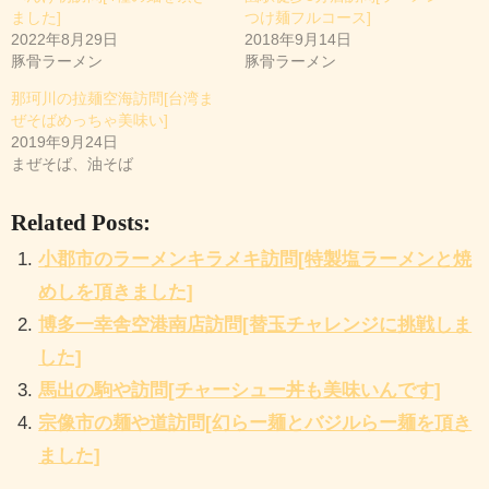
中
ました]
つけ麺フルコース]
2022年8月29日
2018年9月14日
…
豚骨ラーメン
豚骨ラーメン
那珂川の拉麺空海訪問[台湾ま
ぜそばめっちゃ美味い]
2019年9月24日
まぜそば、油そば
Related Posts:
小郡市のラーメンキラメキ訪問[特製塩ラーメンと焼
めしを頂きました]
博多一幸舎空港南店訪問[替玉チャレンジに挑戦しま
した]
馬出の駒や訪問[チャーシュー丼も美味いんです]
宗像市の麺や道訪問[幻らー麺とバジルらー麺を頂き
ました]