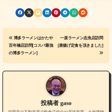
投
博多ラーメンはかたや
一楽ラーメン志免店訪問
稿
百年橋店訪問[コスパ最強
[唐揚げ定食を頂きました]
ナ
の博多ラーメン]
ビ
ゲ
ー
シ
投稿者
gaso
ョ
福岡市の不動産屋で飲食店仲介や居抜売買、土地建物