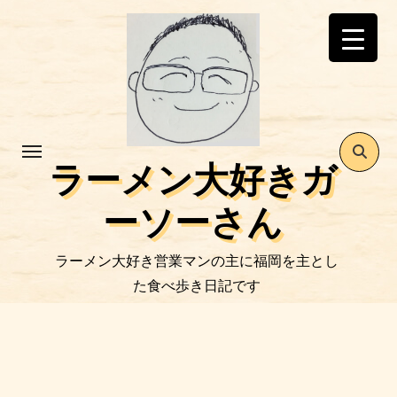
コ
ン
テ
ン
ツ
に
ス
ラーメン大好きガ
キ
ッ
ーソーさん
プ
ラーメン大好き営業マンの主に福岡を主とし
た食べ歩き日記です