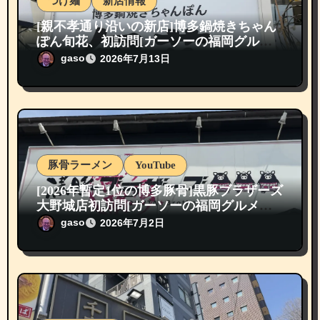
つけ麺
新店情報
[親不孝通り沿いの新店]博多鍋焼きちゃん
ぽん旬花、初訪問[ガーソーの福岡グルメ
紹介]
gaso
2026年7月13日
豚骨ラーメン
YouTube
[2026年暫定1位の博多豚骨]黒豚ブラザーズ
大野城店初訪問[ガーソーの福岡グルメ紹
介]
gaso
2026年7月2日