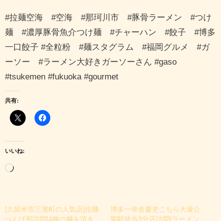
#拉麺空海 #空海 #那珂川市 #豚骨ラーメン #つけ
麺 #濃厚豚骨魚介つけ麺 #チャーハン #餃子 #博多
一口餃子 #全粒粉 #麺スタグラム #福岡グルメ #ガ
ーソー #ラーメン大好きガーソーさん #gaso
#tsukemen #fukuoka #gourmet
共有:
いいね:
読
み
込
[久留米市三潴町の人気店]拉麺
博多一幸舎慶史こちら大濠公
み
べんげ初訪問[4種の麺を頂き
園駅徒歩3分店訪問[ラーメン