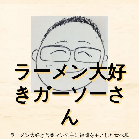
ラーメン大好
きガーソーさ
ん
ラーメン大好き営業マンの主に福岡を主とした食べ歩