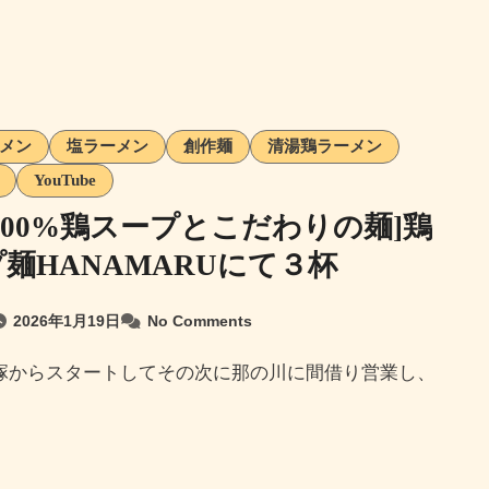
メン
塩ラーメン
創作麺
清湯鶏ラーメン
YouTube
100%鶏スープとこだわりの麺]鶏
麺HANAMARUにて３杯
2026年1月19日
No Comments