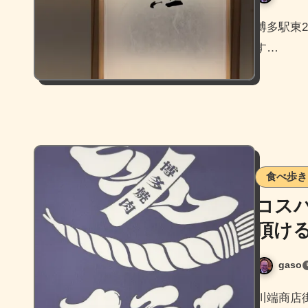
博多駅東2丁目に4月14日オープンした本格江戸前鮨店、博多
す…
食べ歩き
コス
頂け
gaso
川端商店街にある博多焼肉こうし初訪問。 ちょっと前にアカミ