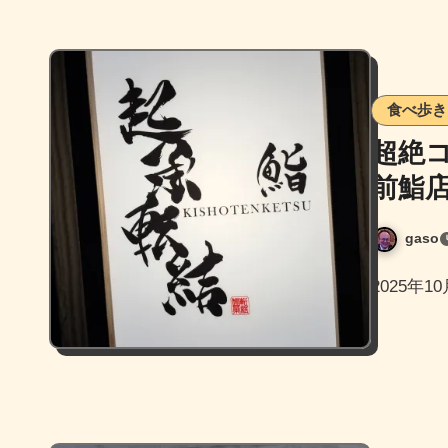
食べ歩き
超絶
前鮨
gaso
2025