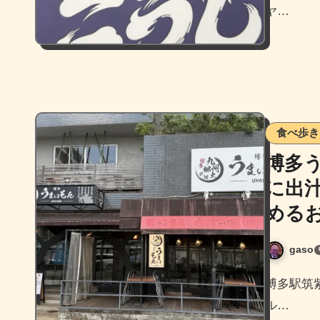
ヤ…
食べ歩き
博多
に出
めるお
gaso
博多駅筑紫口から徒歩5分くらい、博多駅東1丁目にある川辺ビ
ル…