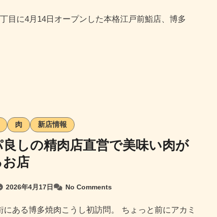
肉
新店情報
パ良しの精肉店直営で美味い肉が
るお店
2026年4月17日
No Comments