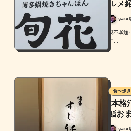
ルメ紹
gaso
親不孝通り沿いで以前やっぱりステーキがあった場所に2026
年…
食べ歩き
[本格
鮨お
gaso