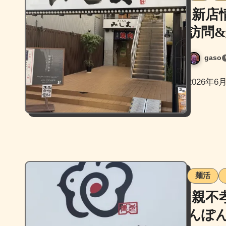
[新店
訪問
gaso
2026
麺活
[親不
んぽ