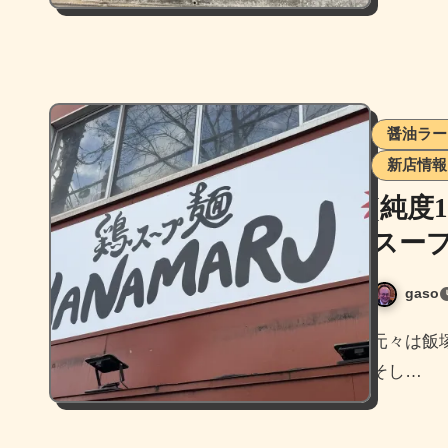
醤油ラー
新店情報
[純度
スープ
gaso
元々は飯塚からスタートしてその次に那の川に間借り営業し、
そし…