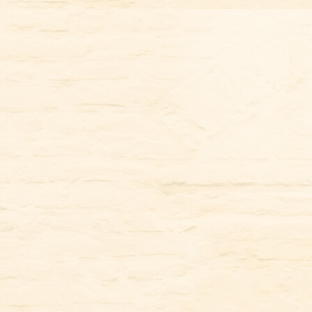
コ
ン
テ
ン
ツ
に
ス
キ
ッ
プ