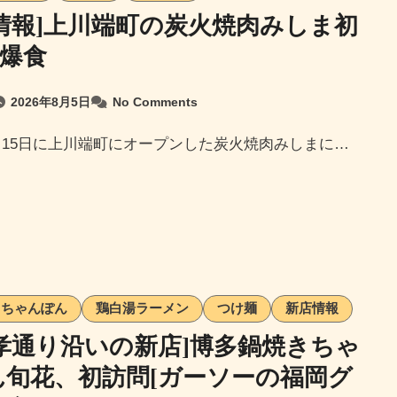
情報]上川端町の炭火焼肉みしま初
&爆食
2026年8月5日
No Comments
年6月15日に上川端町にオープンした炭火焼肉みしまに…
ちゃんぽん
鶏白湯ラーメン
つけ麺
新店情報
孝通り沿いの新店]博多鍋焼きちゃ
ん旬花、初訪問[ガーソーの福岡グ