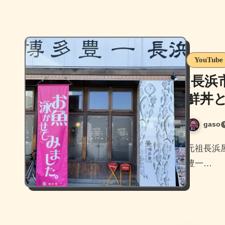
YouTube
[長浜
鮮丼
gaso
元祖長浜屋の隣、寿司バイキングと海鮮丼が人気のお店、博多
豊一…