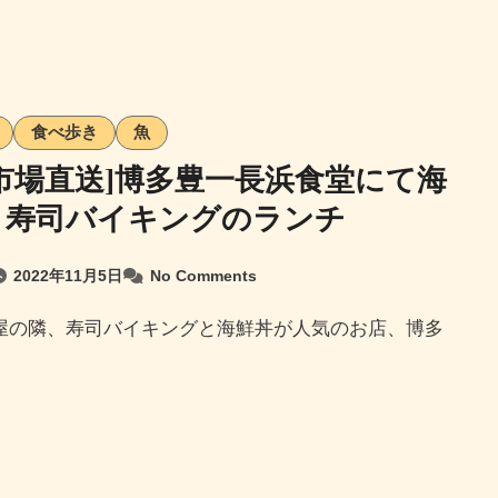
食べ歩き
魚
市場直送]博多豊一長浜食堂にて海
と寿司バイキングのランチ
2022年11月5日
No Comments