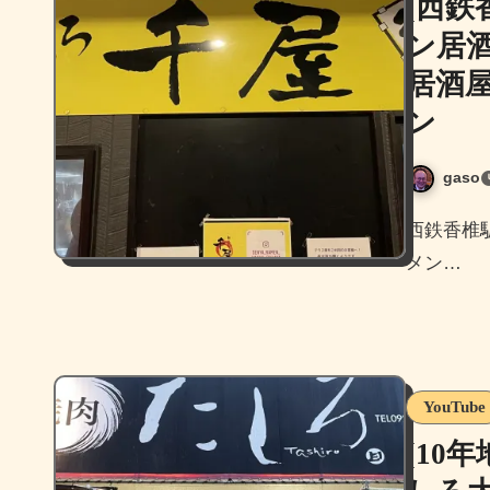
[西
ン居
居酒
ン
gaso
西鉄香椎駅隣接の西鉄名店街にあるメニュー豊富で人気のラー
メン…
YouTube
[10