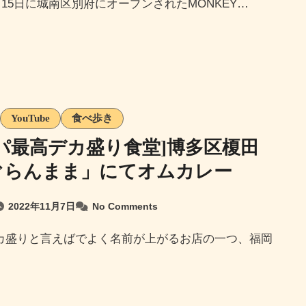
年9月15日に城南区別府にオープンされたMONKEY…
YouTube
食べ歩き
パ最高デカ盛り食堂]博多区榎田
ぐらんまま」にてオムカレー
2022年11月7日
No Comments