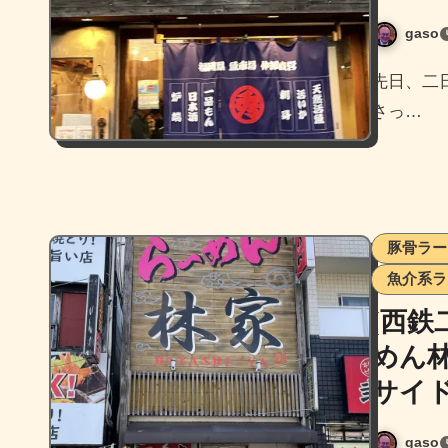
gaso
先日、二日市で友人達と飲むこととなり、Mさんが予約して下
さっ…
豚骨ラー
魚介系ラ
[西鉄
めん
サイ
gaso