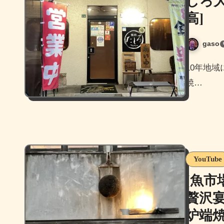
しろ
高]
gaso
10年地域に愛されている、炭火で極上焼肉を堪能出来るお店、
焼…
YouTube
[魚市
贅沢
炉端焼