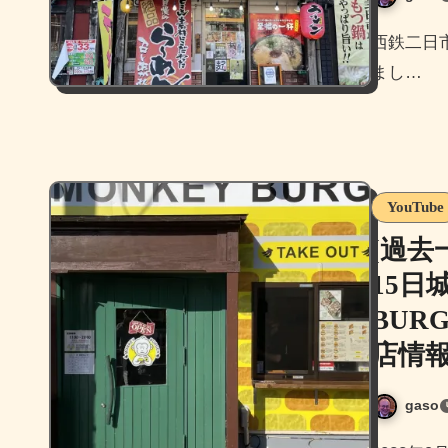
西鉄二日市駅前にあるらーめん林家二日市店に久しぶりに伺い
まし…
YouTube
[過去
15日
BUR
店情報
gaso