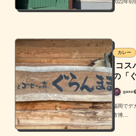
2022
カレー
[コス
の「
gaso
福岡でデカ盛りと言えばでよく名前が上がるお店の一つ、福岡
市博…