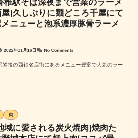
鉄香椎駅そば深夜まで営業のラーメ
酒屋]久しぶりに麺どころ千屋にて
屋メニューと泡系濃厚豚骨ラーメ
2022年11月16日
No Comments
肉
年地域に愛される炭火焼肉]焼肉た