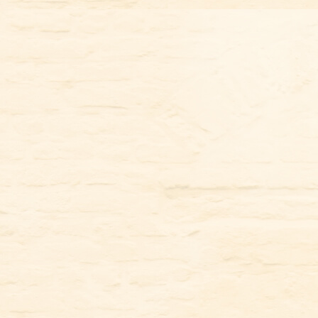
コ
ン
テ
ン
ツ
に
ス
キ
ッ
プ