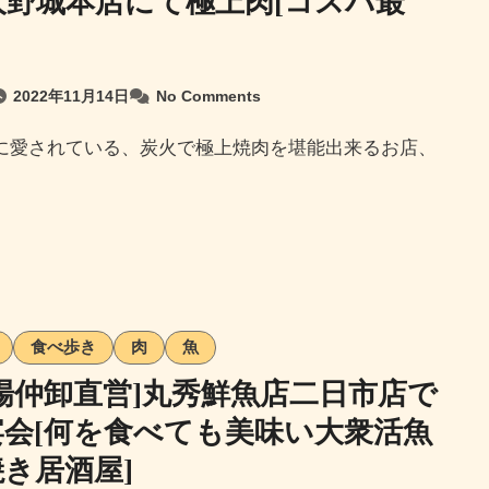
大野城本店にて極上肉[コスパ最
2022年11月14日
No Comments
食べ歩き
肉
魚
場仲卸直営]丸秀鮮魚店二日市店で
宴会[何を食べても美味い大衆活魚
き居酒屋]