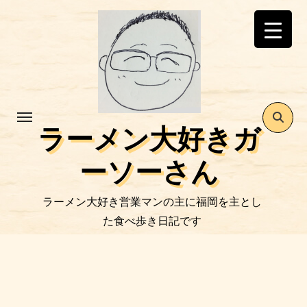
コ
ン
テ
ン
ツ
に
ス
ラーメン大好きガ
キ
ッ
ーソーさん
プ
ラーメン大好き営業マンの主に福岡を主とし
た食べ歩き日記です