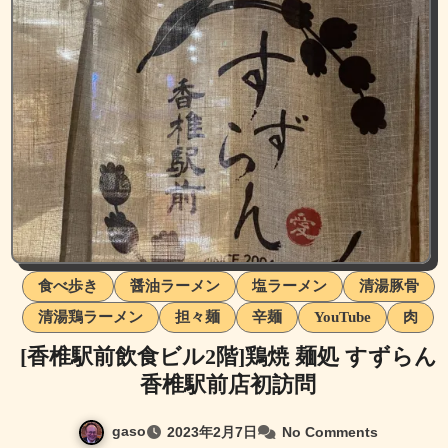
食べ歩き
醤油ラーメン
塩ラーメン
清湯豚骨
清湯鶏ラーメン
担々麺
辛麺
YouTube
肉
[香椎駅前飲食ビル2階]鶏焼 麺処 すずらん
香椎駅前店初訪問
gaso
2023年2月7日
No Comments