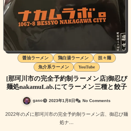
醤油ラーメン
鶏白湯ラーメン
担々麺
魚介系ラーメン
YouTube
[那珂川市の完全予約制ラーメン店]御忍び
麺処nakamuLab.にてラーメン三種と餃子
gaso
2023年1月8日
No Comments
2022年の〆に那珂川市の完全予約制ラーメン店、御忍び麺
処ナ…