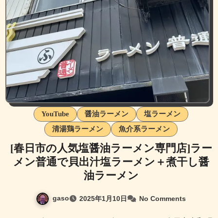
YouTube
醤油ラーメン
塩ラーメン
清湯鶏ラーメン
魚介系ラーメン
[春日市の人気塩醤油ラーメン専門店]ラー
メン普通で貝出汁塩ラーメン＋煮干し醤
油ラーメン
gaso
2025年1月10日
No Comments