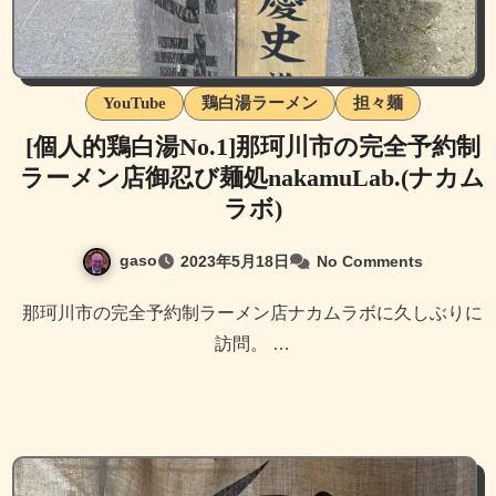
YouTube
鶏白湯ラーメン
担々麺
[個人的鶏白湯No.1]那珂川市の完全予約制
ラーメン店御忍び麺処nakamuLab.(ナカム
ラボ)
gaso
2023年5月18日
No Comments
那珂川市の完全予約制ラーメン店ナカムラボに久しぶりに
訪問。 …