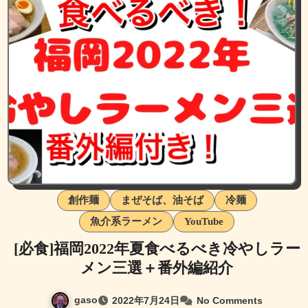
創作麺
まぜそば、油そば
冷麺
魚介系ラーメン
YouTube
[必食]福岡2022年夏食べるべき冷やしラー
メン三選＋番外編紹介
gaso
2022年7月24日
No Comments