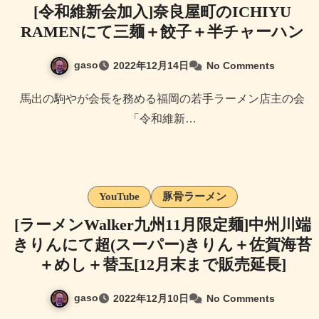
[令和維新会加入]奈良屋町のICHIYU
RAMENにて三麺＋餃子＋半チャーハン
gaso
2022年12月14日
No Comments
馬出の駒やが会長を務める福岡の若手ラーメン店主の会
「令和維新…
YouTube
豚骨ラーメン
[ラーメンWalker九州11月限定麺]中州川端
きりんにて超(スーパー)きりん＋佐賀海苔
＋めし＋替玉[12月末まで販売延長]
gaso
2022年12月10日
No Comments