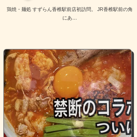
鶏焼・麺処 すずらん香椎駅前店初訪問。 JR香椎駅前の角
にあ…