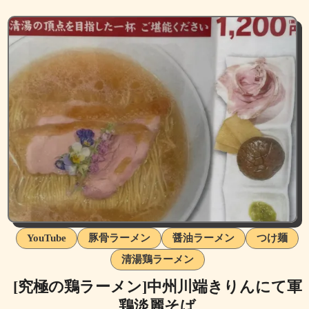
YouTube
豚骨ラーメン
醤油ラーメン
つけ麺
清湯鶏ラーメン
[究極の鶏ラーメン]中州川端きりんにて軍
鶏淡麗そば