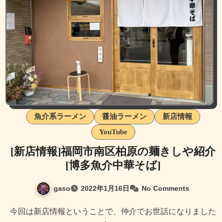
魚介系ラーメン
醤油ラーメン
新店情報
YouTube
[新店情報]福岡市南区柏原の麺きしや紹介
[博多魚介中華そば]
gaso
2022年1月16日
No Comments
今回は新店情報ということで、仲介でお世話になりました