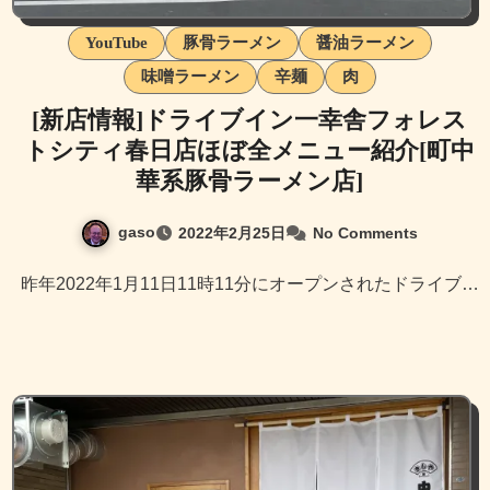
YouTube
豚骨ラーメン
醤油ラーメン
味噌ラーメン
辛麺
肉
[新店情報]ドライブイン一幸舎フォレス
トシティ春日店ほぼ全メニュー紹介[町中
華系豚骨ラーメン店]
gaso
2022年2月25日
No Comments
昨年2022年1月11日11時11分にオープンされたドライブ…