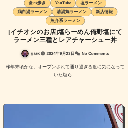
食べ歩き
YouTube
塩ラーメン
鶏白湯ラーメン
清湯鶏ラーメン
新店情報
魚介系ラーメン
[イチオシのお店]塩らーめん俺野塩にて
ラーメン三種とレアチャーシュー丼
gaso
2024年9月23日
No Comments
昨年末頃かな、オープンされて通り過ぎる度に気になって
いた塩ら…