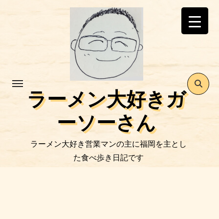
コ
ン
テ
ン
ツ
に
ス
ラーメン大好きガ
キ
ッ
ーソーさん
プ
ラーメン大好き営業マンの主に福岡を主とし
た食べ歩き日記です