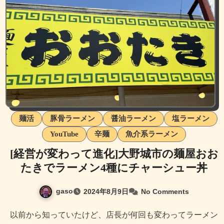
麺活
豚骨ラーメン
醤油ラーメン
塩ラーメン
YouTube
辛麺
魚介系ラーメン
[経営が変わって進化]大野城市の麺屋おお
たきでラーメン4種にチャーシュー丼
gaso
2024年8月9日
No Comments
以前から知っていたけど、店長が何回も変わってラーメン