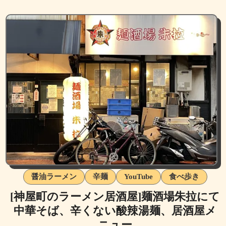
醤油ラーメン
辛麺
YouTube
食べ歩き
[神屋町のラーメン居酒屋]麺酒場朱拉にて
中華そば、辛くない酸辣湯麺、居酒屋メ
ニュー