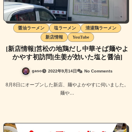
醤油ラーメン
塩ラーメン
清湯鶏ラーメン
新店情報
YouTube
[新店情報]筥松の地鶏だし中華そば麺やよ
かやす初訪問[生姜が効いた塩と醤油]
gaso
2022年9月14日
No Comments
8月8日にオープンした新店、麺やよかやすに伺いました。
麺や…