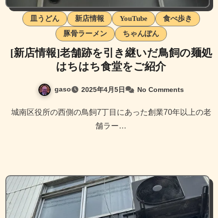
皿うどん
新店情報
YouTube
食べ歩き
豚骨ラーメン
ちゃんぽん
[新店情報]老舗跡を引き継いだ鳥飼の麺処
はちはち食堂をご紹介
gaso
2025年4月5日
No Comments
城南区役所の西側の鳥飼7丁目にあった創業70年以上の老
舗ラー…