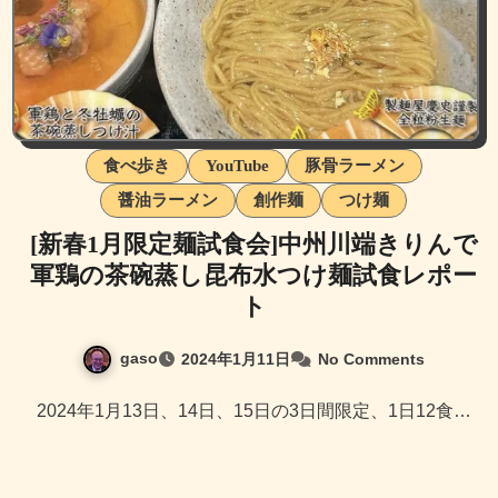
食べ歩き
YouTube
豚骨ラーメン
醤油ラーメン
創作麺
つけ麺
[新春1月限定麺試食会]中州川端きりんで
軍鶏の茶碗蒸し昆布水つけ麺試食レポー
ト
gaso
2024年1月11日
No Comments
2024年1月13日、14日、15日の3日間限定、1日12食…