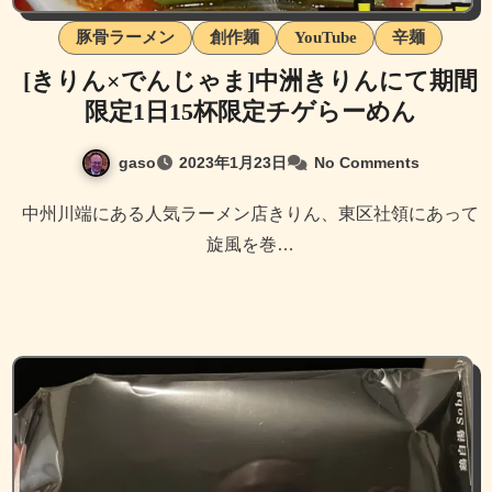
豚骨ラーメン
創作麺
YouTube
辛麺
[きりん×でんじゃま]中洲きりんにて期間
限定1日15杯限定チゲらーめん
gaso
2023年1月23日
No Comments
中州川端にある人気ラーメン店きりん、東区社領にあって
旋風を巻…