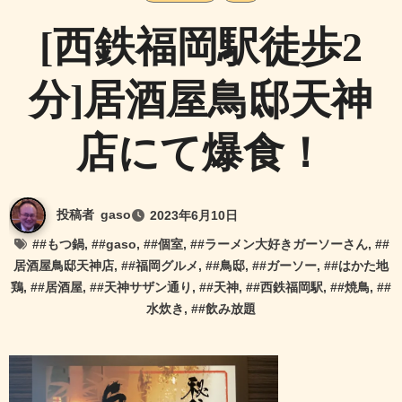
[西鉄福岡駅徒歩2
分]居酒屋鳥邸天神
店にて爆食！
投稿者
gaso
2023年6月10日
#
#もつ鍋
, #
#gaso
, #
#個室
, #
#ラーメン大好きガーソーさん
, #
#
居酒屋鳥邸天神店
, #
#福岡グルメ
, #
#鳥邸
, #
#ガーソー
, #
#はかた地
鶏
, #
#居酒屋
, #
#天神サザン通り
, #
#天神
, #
#西鉄福岡駅
, #
#焼鳥
, #
#
水炊き
, #
#飲み放題