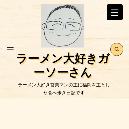
コ
ン
テ
ン
ツ
に
ス
ラーメン大好きガ
キ
ッ
ーソーさん
プ
ラーメン大好き営業マンの主に福岡を主とし
た食べ歩き日記です