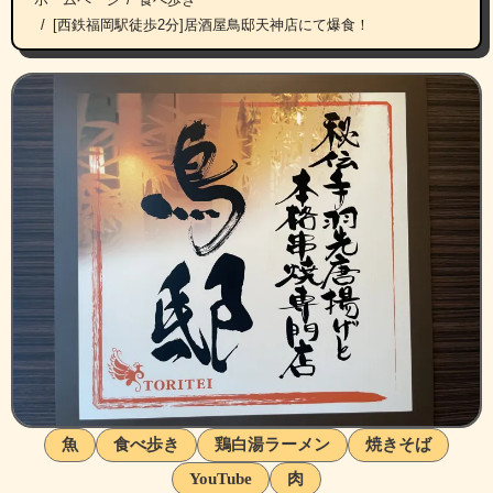
[西鉄福岡駅徒歩2分]居酒屋鳥邸天神店にて爆食！
魚
食べ歩き
鶏白湯ラーメン
焼きそば
YouTube
肉