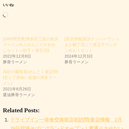
いいね:
読
み
込
[24時間営業]博多区三筑の長浜
[新店情報]長浜ナンバーワンう
み
ラーメンめんめんにてやきめ
まか横丁店にて煮玉子ワンタ
中
しセット＋餃子＋替玉2回
ンめん＋セット
2022年12月8日
2024年12月3日
…
豚骨ラーメン
豚骨ラーメン
高砂の麺篤屋(めんとく屋)訪問
[安くて美味い老舗の博多ラー
メン]
2021年8月28日
醤油豚骨ラーメン
Related Posts:
ドライブイン一幸舎空港前店初訪問[新店情報 2月
29日空港そばにグランドオープン！素通りさせない