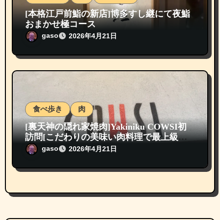
[本格江戸前鮨の新店]博多すし継にて夜鮨
おまかせ極コース
gaso
2026年4月21日
食べ歩き
肉
[裏天神の隠れ家焼肉]Yakiniku COWSI初
訪問[こだわりの美味い肉料理で最上級の
感動体験]
gaso
2026年4月21日