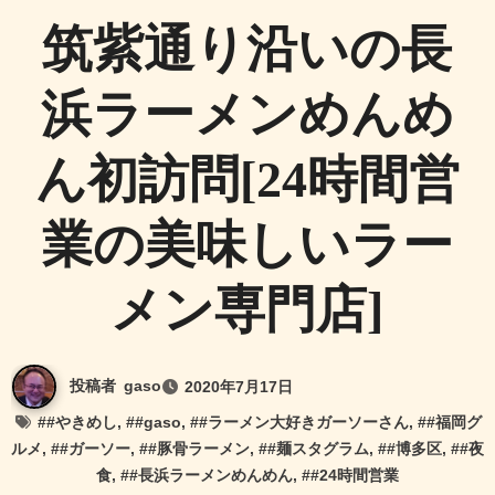
筑紫通り沿いの長
浜ラーメンめんめ
ん初訪問[24時間営
業の美味しいラー
メン専門店]
投稿者
gaso
2020年7月17日
#
#やきめし
, #
#gaso
, #
#ラーメン大好きガーソーさん
, #
#福岡グ
ルメ
, #
#ガーソー
, #
#豚骨ラーメン
, #
#麺スタグラム
, #
#博多区
, #
#夜
食
, #
#長浜ラーメンめんめん
, #
#24時間営業