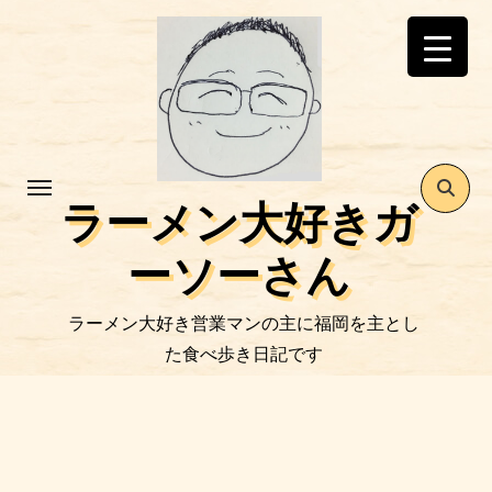
コ
ン
テ
ン
ツ
に
ス
ラーメン大好きガ
キ
ッ
ーソーさん
プ
ラーメン大好き営業マンの主に福岡を主とし
た食べ歩き日記です