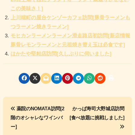
この美味さ！]
上川端町の屋台ケンゾーカフェ訪問[豚骨ラーメンも
つラーメン焼きラーメン]
モヒカンラーメンラーメン滑走路店初訪問[新店情報
豚骨レモンラーメンと元祖焼き替え玉は必食です]
はかたや堅粕店訪問[久しぶりに伺いました]
投
薬院のNOMATA訪問[2
かっぱ寿司大野城店訪問
稿
階のオシャレなワインバ
[食べ放題に挑戦しました]
ナ
ー]