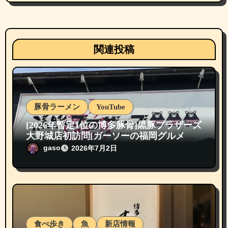
関連投稿
豚骨ラーメン
YouTube
[2026年暫定1位の博多豚骨]黒豚ブラザーズ
大野城店初訪問[ガーソーの福岡グルメ紹
介]
gaso
2026年7月2日
食べ歩き
魚
新店情報