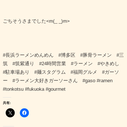
ごちそうさまでした<m(_ _)m>
#長浜ラーメンめんめん #博多区 #豚骨ラーメン #三
筑 #筑紫通り #24時間営業 #ラーメン #やきめし
#駐車場あり #麺スタグラム #福岡グルメ #ガーソ
ー #ラーメン大好きガーソーさん #gaso #ramen
#tonkotsu #fukuoka #gourmet
共有: