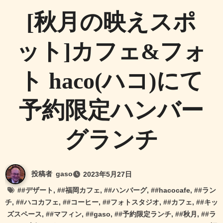
[秋月の映えスポ
ット]カフェ&フォ
ト haco(ハコ)にて
予約限定ハンバー
グランチ
投稿者
gaso
2023年5月27日
#
#デザート
, #
#福岡カフェ
, #
#ハンバーグ
, #
#hacocafe
, #
#ラン
チ
, #
#ハコカフェ
, #
#コーヒー
, #
#フォトスタジオ
, #
#カフェ
, #
#キッ
ズスペース
, #
#マフィン
, #
#gaso
, #
#予約限定ランチ
, #
#秋月
, #
#ラ