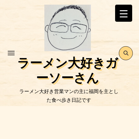
コ
ン
テ
ン
ツ
に
ス
ラーメン大好きガ
キ
ッ
ーソーさん
プ
ラーメン大好き営業マンの主に福岡を主とし
た食べ歩き日記です