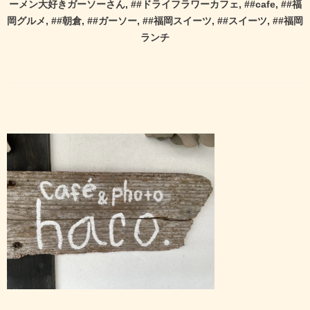
ーメン大好きガーソーさん
, #
#ドライフラワーカフェ
, #
#cafe
, #
#福
岡グルメ
, #
#朝倉
, #
#ガーソー
, #
#福岡スイーツ
, #
#スイーツ
, #
#福岡
ランチ