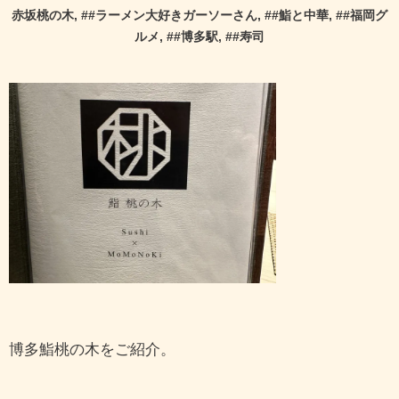
赤坂桃の木
, #
#ラーメン大好きガーソーさん
, #
#鮨と中華
, #
#福岡グ
ルメ
, #
#博多駅
, #
#寿司
博多鮨桃の木をご紹介。