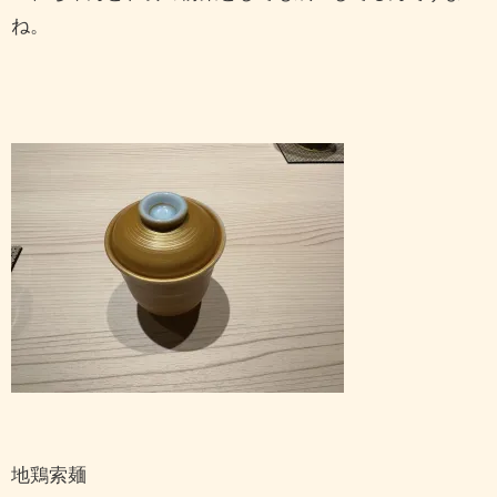
ね。
地鶏索麺