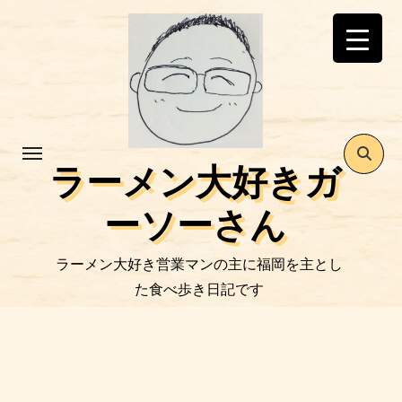
コ
ン
テ
ン
ツ
に
ス
ラーメン大好きガ
キ
ッ
ーソーさん
プ
ラーメン大好き営業マンの主に福岡を主とし
た食べ歩き日記です