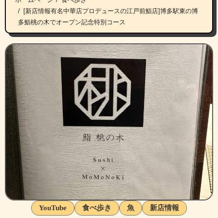
[新店情報有名中華店プロデュースの江戸前鮨店]博多駅東の博
多鮨桃の木でオープン記念特別コース
YouTube
食べ歩き
魚
新店情報