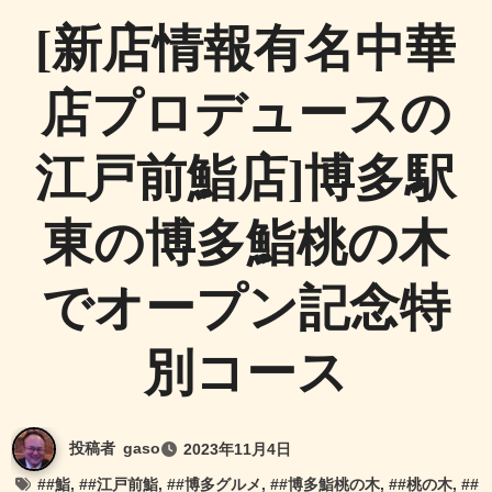
[新店情報有名中華
店プロデュースの
江戸前鮨店]博多駅
東の博多鮨桃の木
でオープン記念特
別コース
投稿者
gaso
2023年11月4日
#
#鮨
, #
#江戸前鮨
, #
#博多グルメ
, #
#博多鮨桃の木
, #
#桃の木
, #
#