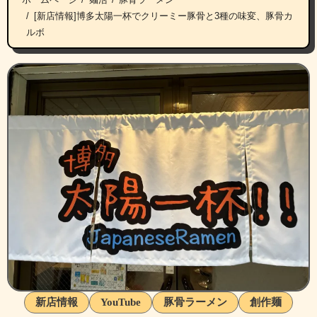
[新店情報]博多太陽一杯でクリーミー豚骨と3種の味変、豚骨カ
ルボ
新店情報
YouTube
豚骨ラーメン
創作麺