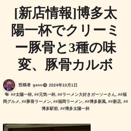
[新店情報]博多太
陽一杯でクリーミ
ー豚骨と3種の味
変、豚骨カルボ
投稿者
gaso
2024年10月1日
#
#太陽一杯
, #
#元気一杯
, #
#ラーメン大好きガーソーさん
, #
#福
岡グルメ
, #
#豚骨ラーメン
, #
#福岡ラーメン
, #
#博多新風
, #
#新店
, #
#
博多駅前
, #
#博多太陽一杯