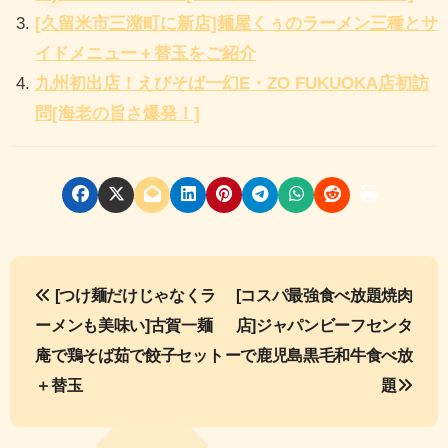
[久留米市三潴町に新店]麺屋くぅのラーメン三種とサ
イドメニュー＋替玉をご紹介
九州初出店！えびそば一幻E・ZO FUKUOKA店初訪
問[海老の旨さ爆発！]
投
[つけ麺だけじゃなくラ
[コスパ最強食べ放題焼肉
稿
ーメンも美味い]古賀一麺
店]ジャパンビーフセンタ
ナ
庵で鶏そば茹で餃子セット
ーで鹿児島黒毛和牛食べ放
＋替玉
題
ビ
ゲ