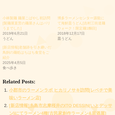
み
込
小林製麺 麺屋こばやし初訪問
博多ラーメンセンター源龍に
み
[製麺屋直営の麺屋さんはバリ
て海鮮皿うどん[吉村三街道麺
中
うまでした]
ウォーク！限定麺1麵目]
2019年6月21日
2018年12月17日
…
うどん
皿うどん
[新店情報]老舗跡を引き継いだ
鳥飼の麺処はちはち食堂をご
紹介
2025年4月5日
食べ歩き
Related Posts:
小郡市のラーメンラボ ヒカリノサキ訪問[レベチで美
味いラーメン店]
[新店情報]糸島市志摩桜井のITO DESSIN(いとデッサ
ン)にてラーメン4種[古民家創作ラーメン&居酒屋]