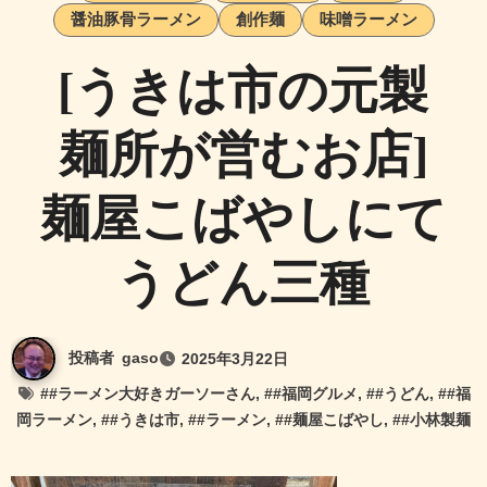
醤油豚骨ラーメン
創作麺
味噌ラーメン
[うきは市の元製
麺所が営むお店]
麺屋こばやしにて
うどん三種
投稿者
gaso
2025年3月22日
#
#ラーメン大好きガーソーさん
, #
#福岡グルメ
, #
#うどん
, #
#福
岡ラーメン
, #
#うきは市
, #
#ラーメン
, #
#麺屋こばやし
, #
#小林製麺