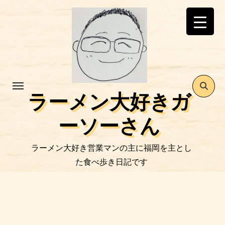
コ
ン
テ
ン
ツ
に
ス
ラーメン大好きガ
キ
ッ
ーソーさん
プ
ラーメン大好き営業マンの主に福岡を主とし
た食べ歩き日記です