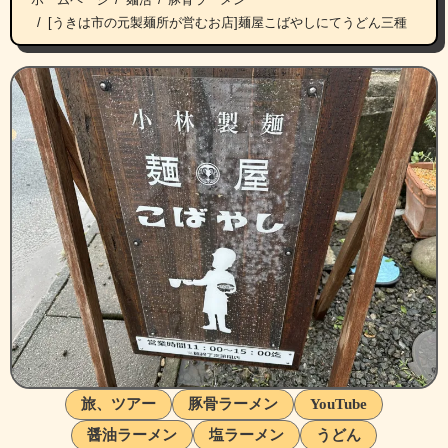
[うきは市の元製麺所が営むお店]麺屋こばやしにてうどん三種
旅、ツアー
豚骨ラーメン
YouTube
醤油ラーメン
塩ラーメン
うどん