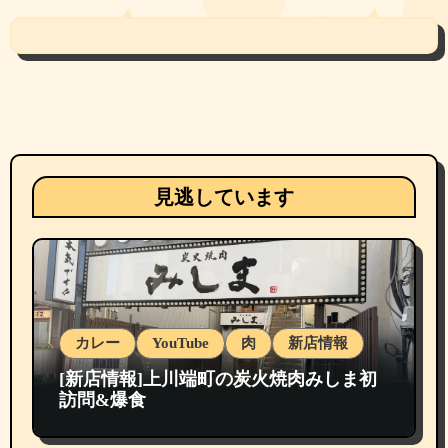
見逃しています
カレー
YouTube
肉
新店情報
[新店情報]上川端町の炭火焼肉みしま初
訪問&爆食