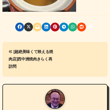
投
[超絶美味くて映える焼
稿
肉店]西中洲焼肉きらく再
ナ
訪問
ビ
ゲ
ー
シ