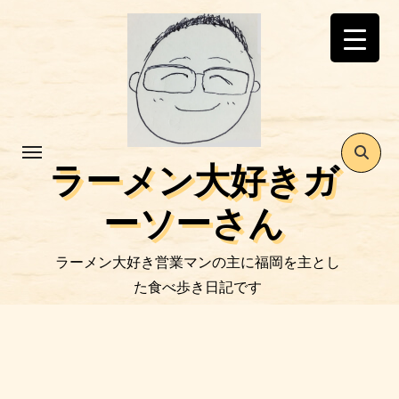
コ
ン
テ
ン
ツ
に
ス
ラーメン大好きガ
キ
ッ
ーソーさん
プ
ラーメン大好き営業マンの主に福岡を主とし
た食べ歩き日記です