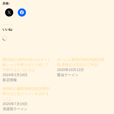
共有:
いいね:
読
み
込
[新店紹介]南区曰佐のおダシと
ざいとん警固店初訪問[新店情
み
銀シャリ中華そばとら松にて
報 香椎の人気店の二号店]
中
中華そばとつけそば
2020年10月12日
2024年2月18日
醤油ラーメン
…
新店情報
神屋町の麺酒場朱拉初訪問[中
華そばと塩ラーメンを頂きま
した]
2020年7月19日
清湯鶏ラーメン