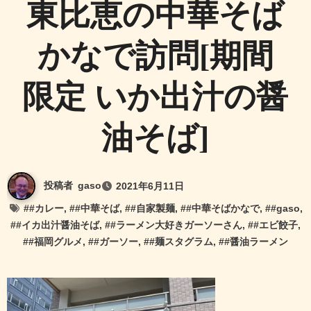
東比恵の中華そば
かなで訪問[期間
限定 いか出汁の醤
油そば]
投稿者
gaso
2021年6月11日
#
#カレー
, #
#中華そば
, #
#自家製麺
, #
#中華そばかなで
, #
#gaso
,
#
#イカ出汁醤油そば
, #
#ラーメン大好きガーソーさん
, #
#エビ餃子
,
#
#福岡グルメ
, #
#ガーソー
, #
#麺スタグラム
, #
#醤油ラーメン