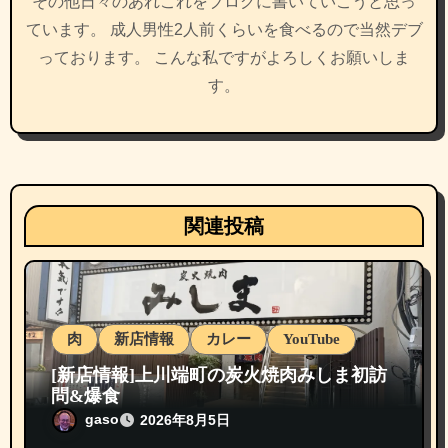
その他日々のあれこれをブログに書いていこうと思っ
ています。 成人男性2人前くらいを食べるので当然デブ
っております。 こんな私ですがよろしくお願いしま
す。
関連投稿
肉
新店情報
カレー
YouTube
[新店情報]上川端町の炭火焼肉みしま初訪
問&爆食
gaso
2026年8月5日