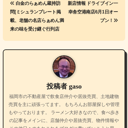
白金のらぁめん蔵持訪
新店情報 ドライブイン一
稿
問[ミシュランプレート掲
幸舎空港南店6月1日オー
ナ
載、老舗の名店らぁめん満
プン！
来の味を受け継ぐ行列店
ビ
ゲ
ー
シ
ョ
投稿者
gaso
ン
福岡市の不動産屋で飲食店仲介や居抜売買、土地建物
売買を主に頑張ってます。 もちろんお部屋探しや管理
もやっております。 ラーメン大好きなので、食べ歩き
の記事をメインに、店舗仲介や居抜売買、物件情報や