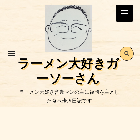
コ
ン
テ
ン
ツ
に
ス
ラーメン大好きガ
キ
ッ
ーソーさん
プ
ラーメン大好き営業マンの主に福岡を主とし
た食べ歩き日記です