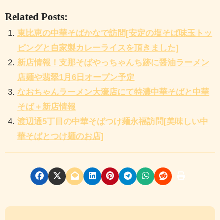
Related Posts:
東比恵の中華そばかなで訪問[安定の塩そば味玉トッ
ピングと自家製カレーライスを頂きました]
新店情報！支那そばやっちゃんち跡に醤油ラーメン
店麺や翡翠1月6日オープン予定
なおちゃんラーメン大濠店にて特濃中華そばと中華
そば＋新店情報
渡辺通5丁目の中華そばつけ麺永福訪問[美味しい中
華そばとつけ麺のお店]
投