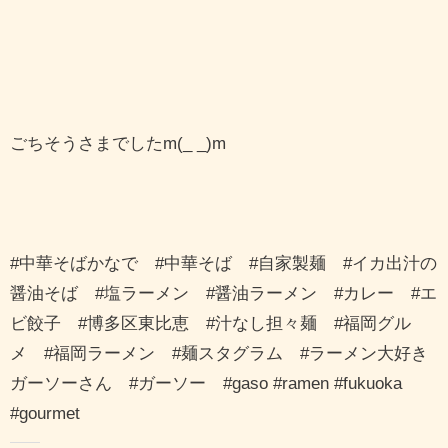
ごちそうさまでしたm(_ _)m
#中華そばかなで #中華そば #自家製麺 #イカ出汁の
醤油そば #塩ラーメン #醤油ラーメン #カレー #エ
ビ餃子 #博多区東比恵 #汁なし担々麺 #福岡グル
メ #福岡ラーメン #麺スタグラム #ラーメン大好き
ガーソーさん #ガーソー #gaso #ramen #fukuoka
#gourmet