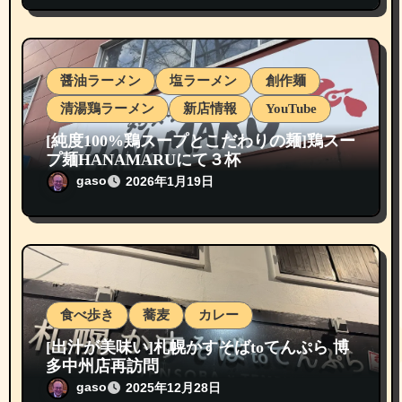
醤油ラーメン
塩ラーメン
創作麺
清湯鶏ラーメン
新店情報
YouTube
[純度100%鶏スープとこだわりの麺]鶏スー
プ麺HANAMARUにて３杯
gaso
2026年1月19日
食べ歩き
蕎麦
カレー
[出汁が美味い]札幌かすそばtoてんぷら 博
多中州店再訪問
gaso
2025年12月28日