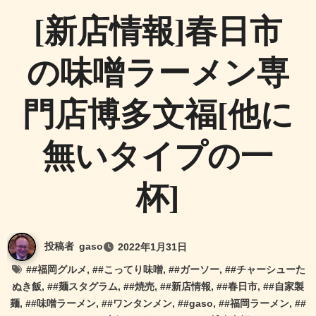
[新店情報]春日市
の味噌ラーメン専
門店博多文福[他に
無いタイプの一
杯]
投稿者
gaso
2022年1月31日
#
#福岡グルメ
, #
#こってり味噌
, #
#ガーソー
, #
#チャーシューた
ぬき飯
, #
#麺スタグラム
, #
#焼売
, #
#新店情報
, #
#春日市
, #
#自家製
麺
, #
#味噌ラーメン
, #
#ワンタンメン
, #
#gaso
, #
#福岡ラーメン
, #
#