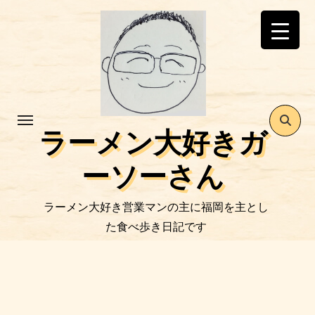
コ
ン
テ
ン
ツ
に
ス
ラーメン大好きガ
キ
ッ
ーソーさん
プ
ラーメン大好き営業マンの主に福岡を主とし
た食べ歩き日記です