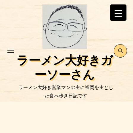
コ
ン
テ
ン
ツ
に
ス
ラーメン大好きガ
キ
ッ
ーソーさん
プ
ラーメン大好き営業マンの主に福岡を主とし
た食べ歩き日記です