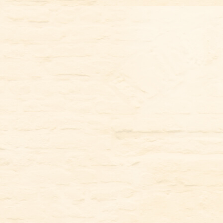
コ
ン
テ
ン
ツ
に
ス
キ
ッ
プ