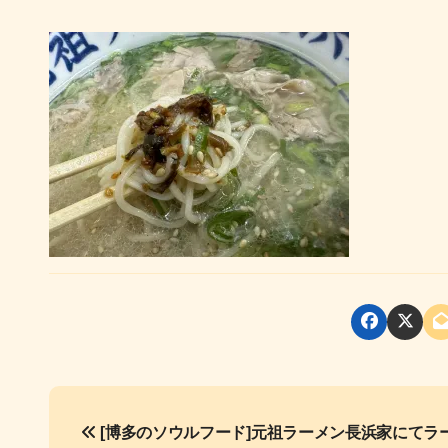
投
[博多のソウルフード]元祖ラーメン長浜家にてラ
稿