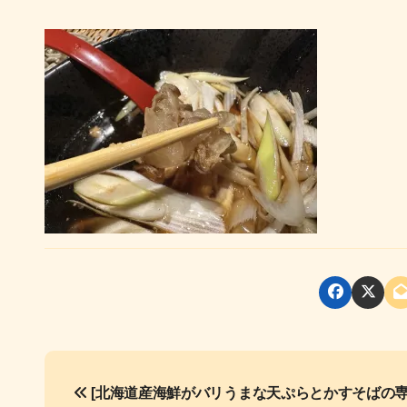
投
[北海道産海鮮がバリうまな天ぷらとかすそばの専
稿