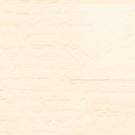
コ
ン
テ
ン
ツ
に
ス
キ
ッ
プ