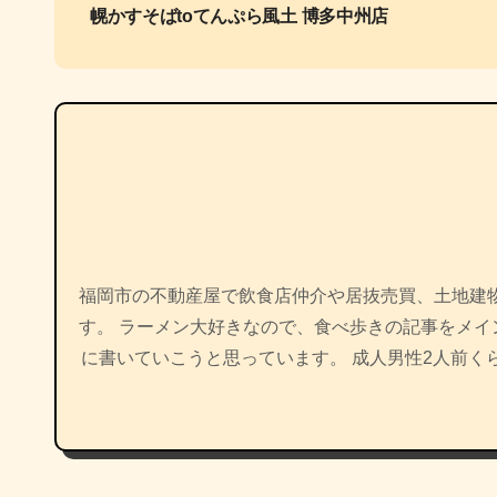
幌かすそばtoてんぷら風土 博多中州店
ナ
ビ
ゲ
ー
シ
ョ
福岡市の不動産屋で飲食店仲介や居抜売買、土地建
ン
す。 ラーメン大好きなので、食べ歩きの記事をメ
に書いていこうと思っています。 成人男性2人前く