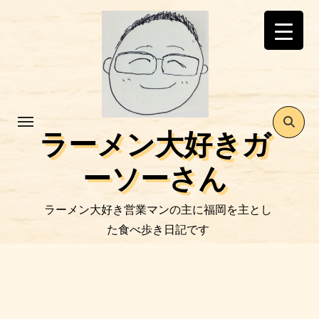
コ
ン
テ
ン
ツ
に
ス
ラーメン大好きガ
キ
ッ
ーソーさん
プ
ラーメン大好き営業マンの主に福岡を主とし
た食べ歩き日記です