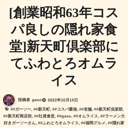
[創業昭和63年コス
パ良しの隠れ家食
堂]新天町倶楽部に
てふわとろオムラ
イス
投稿者
gaso
2022年10月15日
#
#ガーソー
, #
#新天町
, #
#コスパ最強
, #
#老舗
, #
#新天町倶楽部
,
#
#新天町商店街
, #
#社員食堂
, #
#gaso
, #
#オムライス
, #
#ラーメン大
好きガーソーさん
, #
#ふわとろオムライス
, #
#福岡グルメ
, #
#隠れ家