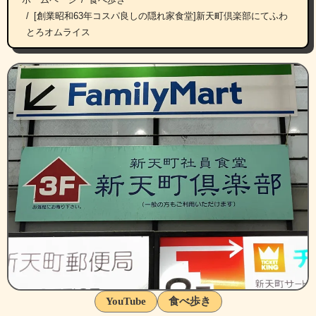
[創業昭和63年コスパ良しの隠れ家食堂]新天町倶楽部にてふわ
とろオムライス
YouTube
食べ歩き