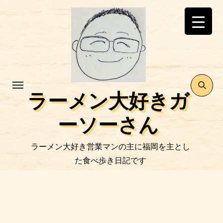
コ
ン
テ
ン
ツ
に
ス
ラーメン大好きガ
キ
ッ
ーソーさん
プ
ラーメン大好き営業マンの主に福岡を主とし
た食べ歩き日記です