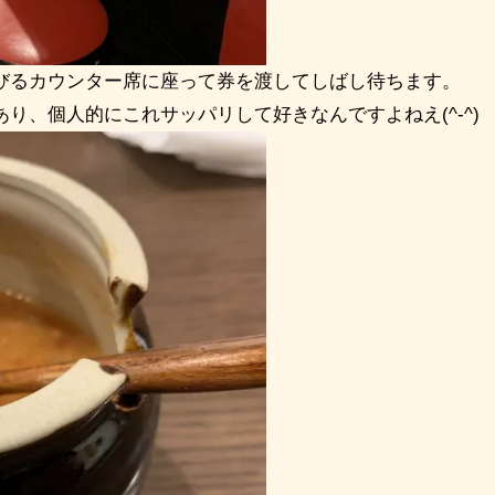
びるカウンター席に座って券を渡してしばし待ちます。
り、個人的にこれサッパリして好きなんですよねえ(^-^)