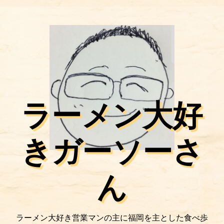
ラーメン大好
きガーソーさ
ん
ラーメン大好き営業マンの主に福岡を主とした食べ歩