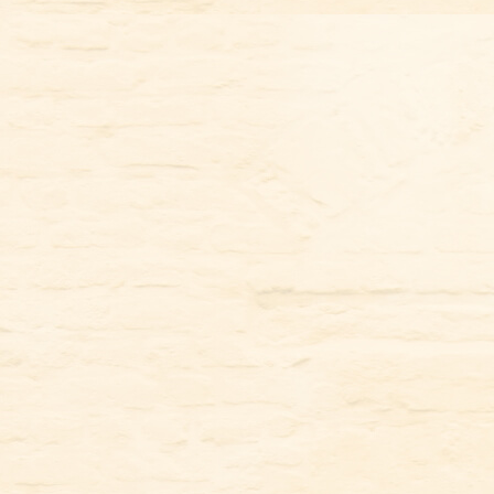
コ
ン
テ
ン
ツ
に
ス
キ
ッ
プ