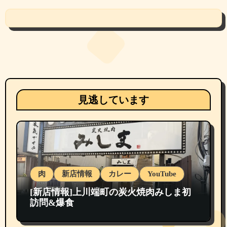
見逃しています
肉
新店情報
カレー
YouTube
[新店情報]上川端町の炭火焼肉みしま初
訪問&爆食