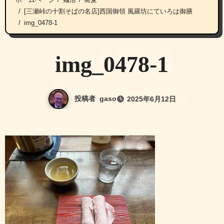
[三瀬峠の十割そばの名店]西国御領 風羅坊にていろは御膳
img_0478-1
img_0478-1
投稿者
gaso
2025年6月12日