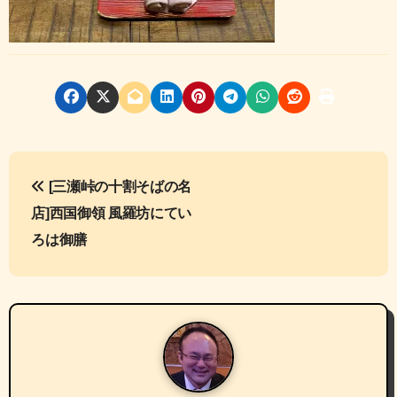
投
[三瀬峠の十割そばの名
稿
店]西国御領 風羅坊にてい
ナ
ろは御膳
ビ
ゲ
ー
シ