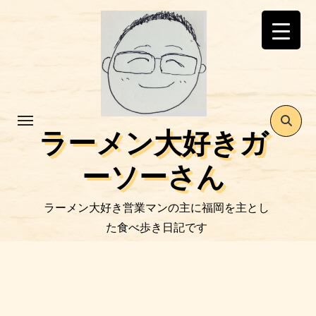
コ
ン
テ
ン
ツ
に
ス
ラーメン大好きガ
キ
ッ
ーソーさん
プ
ラーメン大好き営業マンの主に福岡を主とし
た食べ歩き日記です