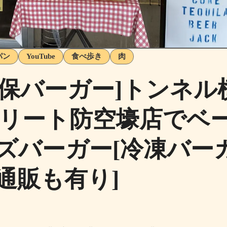
パン
YouTube
食べ歩き
肉
世保バーガー]トンネル
リート防空壕店でベ
ズバーガー[冷凍バー
通販も有り]