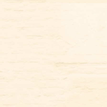
コ
ン
テ
ン
ツ
に
ス
キ
ッ
プ