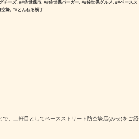
グチーズ
, #
#佐世保市
, #
#佐世保バーガー
, #
#佐世保グルメ
, #
#ベースス
防空壕
, #
#とんねる横丁
で、二軒目としてベースストリート防空壕店(みせ)をご紹