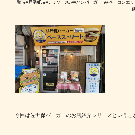
#
#戸尾町
, #
#デミソース
, #
#ハンバーガー
, #
#ベーコンエッ
今回は佐世保バーガーのお店紹介シリーズということ