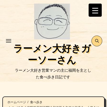
コ
ン
テ
ン
ツ
に
ス
ラーメン大好きガ
キ
ッ
ーソーさん
プ
ラーメン大好き営業マンの主に福岡を主とし
た食べ歩き日記です
ホームページ
食べ歩き