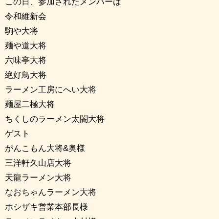
この日、参加されたメンバーは
令和維新会
駒や大将
麺や道大将
六味亭大将
絶好鳥大将
ラーメン工房にへい大将
麺屋二極大将
ちくしのラーメン太閤大将
ゲスト
がんこもん大将&奥様
三洋軒久山店大将
天龍ラーメン大将
なおちゃんラーメン大将
ホシザキ営業本部長様