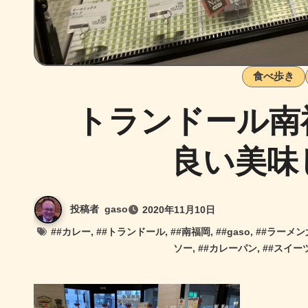
食べ歩き
トランドール南
良い美味
投稿者
gaso
2020年11月10日
#
#カレー
, #
#トランドール
, #
#南福岡
, #
#gaso
, #
#ラーメン
ソー
, #
#カレーパン
, #
#スイー