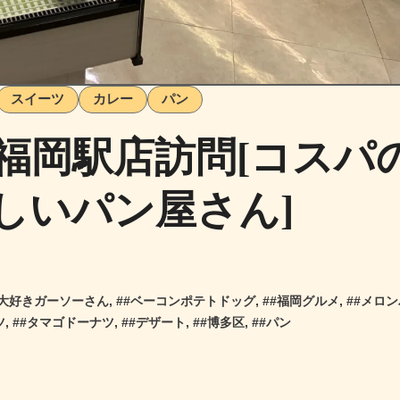
スイーツ
カレー
パン
福岡駅店訪問[コスパ
しいパン屋さん]
大好きガーソーさん
, #
#ベーコンポテトドッグ
, #
#福岡グルメ
, #
#メロン
ツ
, #
#タマゴドーナツ
, #
#デザート
, #
#博多区
, #
#パン