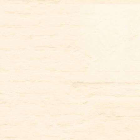
コ
ン
テ
ン
ツ
に
ス
キ
ッ
プ