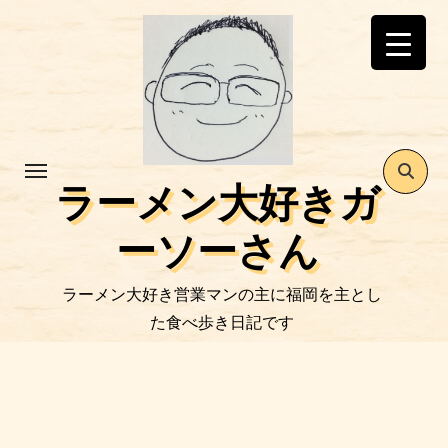
コ
ン
テ
ン
ツ
に
ス
ラーメン大好きガ
キ
ッ
ーソーさん
プ
ラーメン大好き営業マンの主に福岡を主とし
た食べ歩き日記です