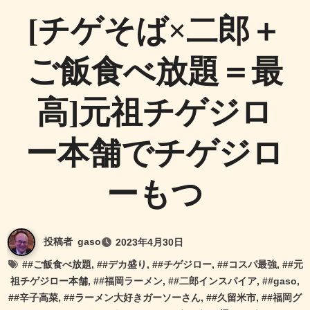
[チゲそば×二郎＋
ご飯食べ放題＝最
高]元祖チゲジロ
ー本舗でチゲジロ
ーもつ
投稿者
gaso
2023年4月30日
#
#ご飯食べ放題
, #
#デカ盛り
, #
#チゲジロー
, #
#コスパ最強
, #
#元
祖チゲジロー本舗
, #
#福岡ラーメン
, #
#二郎インスパイア
, #
#gaso
,
#
#辛子高菜
, #
#ラーメン大好きガーソーさん
, #
#久留米市
, #
#福岡グ