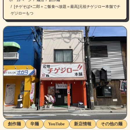
[チゲそば×二郎＋ご飯食べ放題＝最高]元祖チゲジロー本舗でチ
ゲジローもつ
創作麺
辛麺
YouTube
新店情報
その他の麺