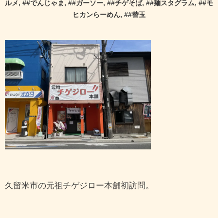
ルメ
, #
#でんじゃま
, #
#ガーソー
, #
#チゲそば
, #
#麺スタグラム
, #
#モ
ヒカンらーめん
, #
#替玉
久留米市の元祖チゲジロー本舗初訪問。