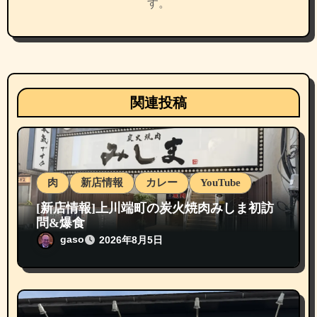
す。
関連投稿
肉
新店情報
カレー
YouTube
[新店情報]上川端町の炭火焼肉みしま初訪
問&爆食
gaso
2026年8月5日