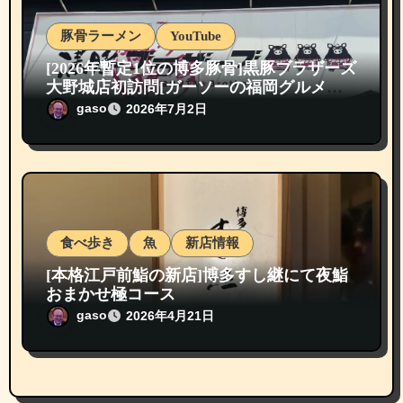
豚骨ラーメン
YouTube
[2026年暫定1位の博多豚骨]黒豚ブラザーズ
大野城店初訪問[ガーソーの福岡グルメ紹
介]
gaso
2026年7月2日
食べ歩き
魚
新店情報
[本格江戸前鮨の新店]博多すし継にて夜鮨
おまかせ極コース
gaso
2026年4月21日