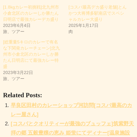
[1.8kgカレー初挑戦]北九州市
[コスバ最高デカ盛り老舗]とん
み
小倉北区のカレーしか勝たん
かつ大将博多駅南店でスペシ
中
日明店で最強カレーデカ盛り
ャルカレー大盛り
2023年6月4日
2025年1月17日
…
旅、ツアー
肉
[総重量5キロのカレーで有名
な下関発カレーチェーン]北九
州市小倉北区のカレーしか勝
たん日明店にて最強カレー特
盛
2023年3月22日
旅、ツアー
Related Posts:
早良区田村のカレーショップ河訪問[コスパ最高のカ
レー屋さん]
[コスパとクオリティーが最強のブュッフェ]筑紫野天
拝の郷 五穀豊穣の恵み 姫蛍にてディナー[温泉施設