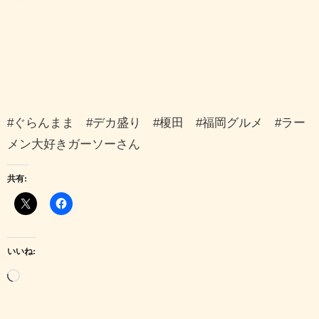
#ぐらんまま #デカ盛り #榎田 #福岡グルメ #ラー
メン大好きガーソーさん
共有:
いいね:
読
み
込