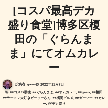
[コスパ最高デカ
盛り食堂]博多区榎
田の「ぐらんま
ま」にてオムカレ
ー
投稿者
gaso
2022年11月7日
#
#コスパ最強
, #
#ぐらんまま
, #
#オムカレー
, #
#gaso
, #
#榎田
,
#
#ラーメン大好きガーソーさん
, #
#福岡グルメ
, #
#ガーソー
, #
#カレ
ー
, #
#デカ盛り