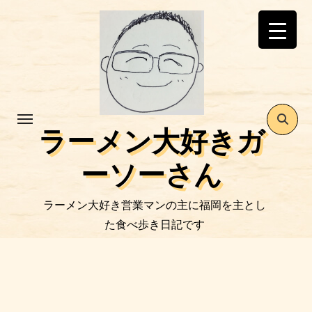
コ
ン
テ
ン
ツ
に
ス
ラーメン大好きガ
キ
ッ
ーソーさん
プ
ラーメン大好き営業マンの主に福岡を主とし
た食べ歩き日記です