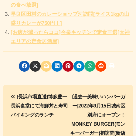
の食べ放題]
早良区田村のカレーショップ河訪問[ライス1kgの山
盛りカレーが750円！]
[お腹が減ったらココ]今泉キッチンで定食三選[天神
エリアの定食居酒屋]
投
[長浜市場直送]博多豊一
[過去一美味いハンバーガ
稿
長浜食堂にて海鮮丼と寿司
ー]2022年9月15日城南区
ナ
バイキングのランチ
別府にオープン！
MONKEY BURGER(モン
ビ
キーバーガー)初訪問[新店