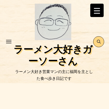
コ
ン
テ
ン
ツ
に
ス
ラーメン大好きガ
キ
ッ
ーソーさん
プ
ラーメン大好き営業マンの主に福岡を主とし
た食べ歩き日記です