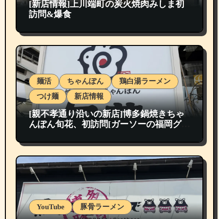
[新店情報]上川端町の炭火焼肉みしま初
訪問&爆食
麺活
ちゃんぽん
鶏白湯ラーメン
つけ麺
新店情報
[親不孝通り沿いの新店]博多鍋焼きちゃ
んぽん旬花、初訪問[ガーソーの福岡グル
メ紹介]
YouTube
豚骨ラーメン