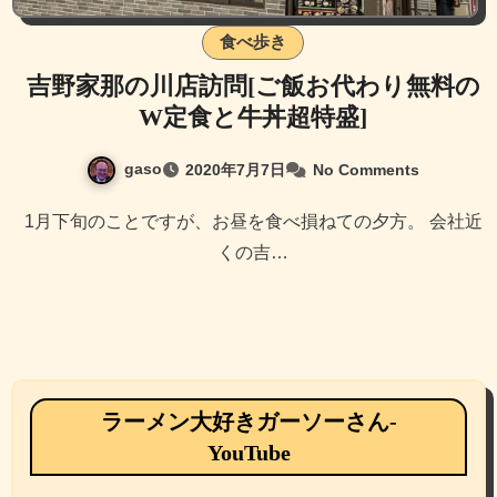
食べ歩き
吉野家那の川店訪問[ご飯お代わり無料の
W定食と牛丼超特盛]
gaso
2020年7月7日
No Comments
1月下旬のことですが、お昼を食べ損ねての夕方。 会社近
くの吉…
ラーメン大好きガーソーさん-
YouTube