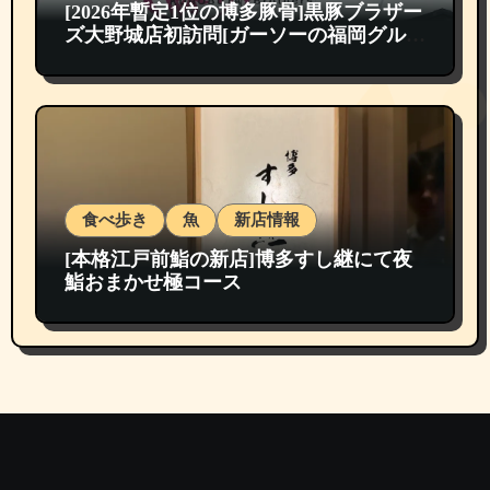
[2026年暫定1位の博多豚骨]黒豚ブラザー
ズ大野城店初訪問[ガーソーの福岡グルメ
紹介]
食べ歩き
魚
新店情報
[本格江戸前鮨の新店]博多すし継にて夜
鮨おまかせ極コース