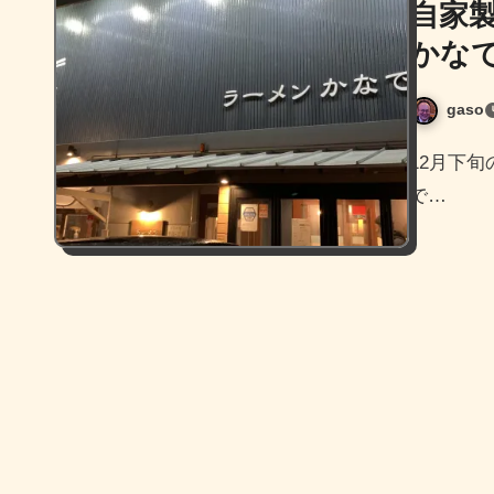
自家
かな
gaso
12月下旬のことですが、久しぶりに春日市にあるラーメンかな
で…