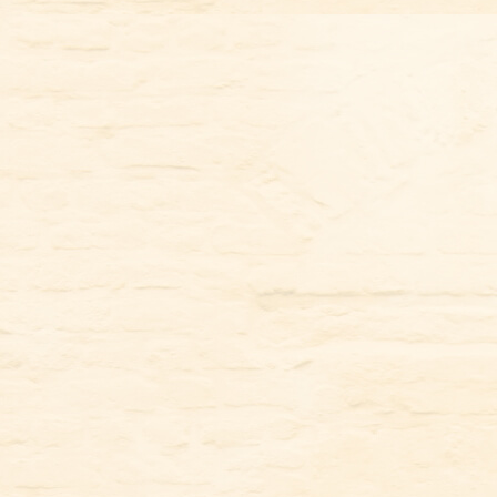
コ
ン
テ
ン
ツ
に
ス
キ
ッ
プ