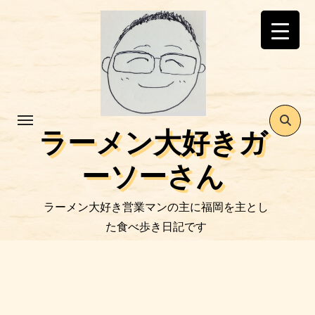
コ
ン
テ
ン
ツ
に
ス
ラーメン大好きガ
キ
ッ
ーソーさん
プ
ラーメン大好き営業マンの主に福岡を主とし
た食べ歩き日記です