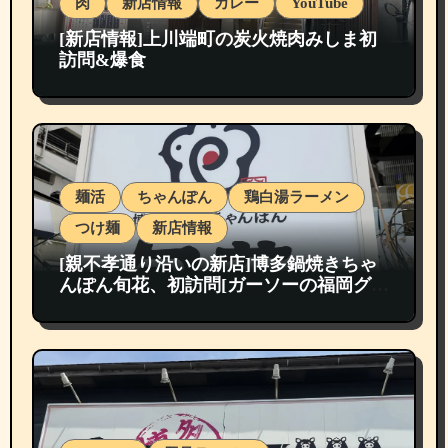
肉
新店情報
カレー
YouTube
[新店情報]上川端町の炭火焼肉みしま初
訪問&爆食
麺活
ちゃんぽん
鶏白湯ラーメン
つけ麺
新店情報
[親不孝通り沿いの新店]博多鍋焼きちゃ
んぽん旬花、初訪問[ガーソーの福岡グル
メ紹介]