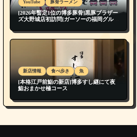
YouTube
豚骨ラーメン
[2026年暫定1位の博多豚骨]黒豚ブラザー
ズ大野城店初訪問[ガーソーの福岡グルメ
紹介]
新店情報
食べ歩き
魚
[本格江戸前鮨の新店]博多すし継にて夜
鮨おまかせ極コース