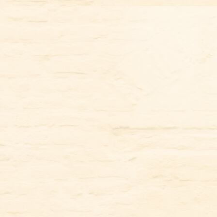
コ
ン
テ
ン
ツ
に
ス
キ
ッ
プ