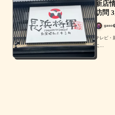
新店
訪問 
gaso
テレビ・新聞・ネットやSNSで情報が出ておりましたが、昨年
に…