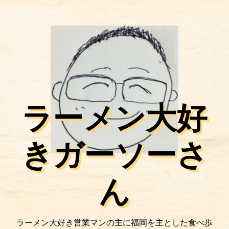
ラーメン大好
きガーソーさ
ん
ラーメン大好き営業マンの主に福岡を主とした食べ歩