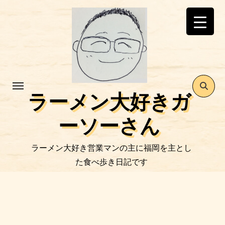
コ
ン
テ
ン
ツ
に
ス
ラーメン大好きガ
キ
ッ
ーソーさん
プ
ラーメン大好き営業マンの主に福岡を主とし
た食べ歩き日記です