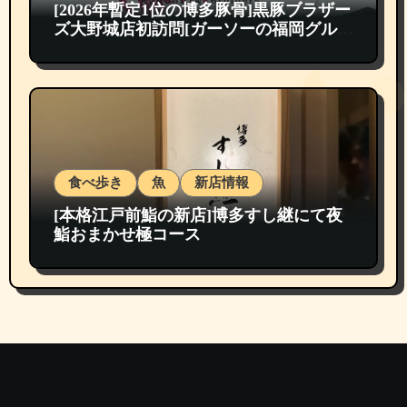
[2026年暫定1位の博多豚骨]黒豚ブラザー
ズ大野城店初訪問[ガーソーの福岡グルメ
紹介]
食べ歩き
魚
新店情報
[本格江戸前鮨の新店]博多すし継にて夜
鮨おまかせ極コース