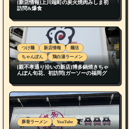
[新店情報]上川端町の炭火焼肉みしま初
訪問&爆食
つけ麺
新店情報
麺活
ちゃんぽん
鶏白湯ラーメン
[親不孝通り沿いの新店]博多鍋焼きちゃ
んぽん旬花、初訪問[ガーソーの福岡グル
メ紹介]
豚骨ラーメン
YouTube