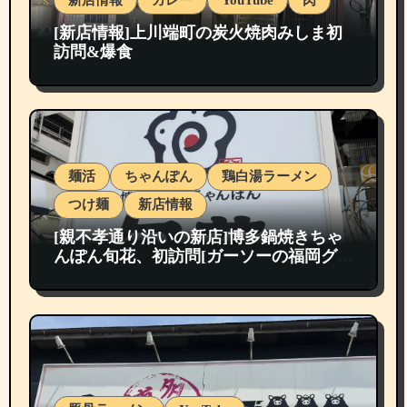
[新店情報]上川端町の炭火焼肉みしま初
訪問&爆食
麺活
ちゃんぽん
鶏白湯ラーメン
つけ麺
新店情報
[親不孝通り沿いの新店]博多鍋焼きちゃ
んぽん旬花、初訪問[ガーソーの福岡グル
メ紹介]