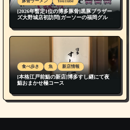
豚骨ラーメン
YouTube
[2026年暫定1位の博多豚骨]黒豚ブラザー
ズ大野城店初訪問[ガーソーの福岡グルメ
紹介]
食べ歩き
魚
新店情報
[本格江戸前鮨の新店]博多すし継にて夜
鮨おまかせ極コース