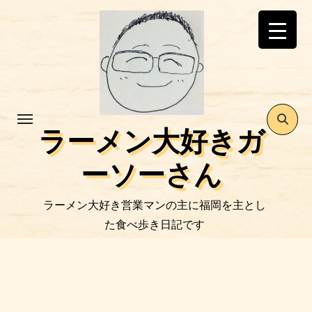
コ
ン
テ
ン
ツ
に
ス
ラーメン大好きガ
キ
ッ
ーソーさん
プ
ラーメン大好き営業マンの主に福岡を主とし
た食べ歩き日記です