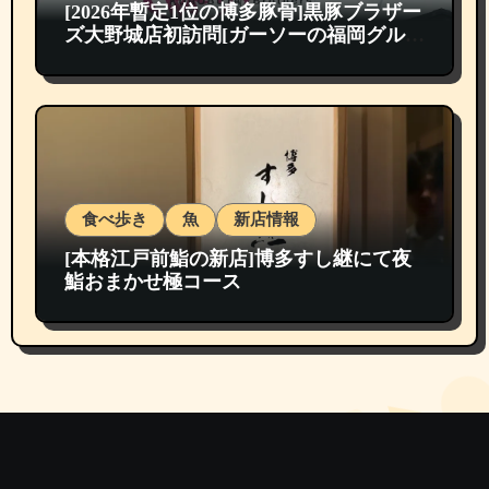
[2026年暫定1位の博多豚骨]黒豚ブラザー
ズ大野城店初訪問[ガーソーの福岡グルメ
紹介]
食べ歩き
魚
新店情報
[本格江戸前鮨の新店]博多すし継にて夜
鮨おまかせ極コース