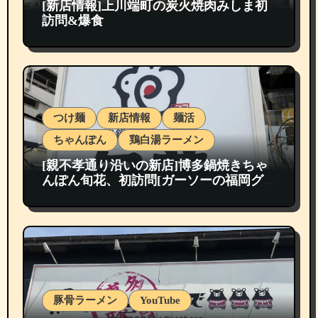
[新店情報]上川端町の炭火焼肉みしま初
訪問&爆食
つけ麺
新店情報
麺活
ちゃんぽん
鶏白湯ラーメン
[親不孝通り沿いの新店]博多鍋焼きちゃ
んぽん旬花、初訪問[ガーソーの福岡グル
メ紹介]
豚骨ラーメン
YouTube