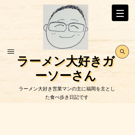
コ
ン
テ
ン
ツ
に
ス
ラーメン大好きガ
キ
ッ
ーソーさん
プ
ラーメン大好き営業マンの主に福岡を主とし
た食べ歩き日記です