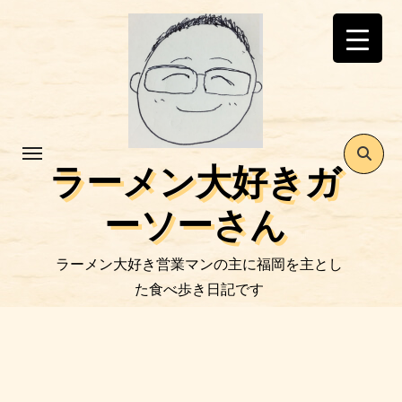
コ
ン
テ
ン
ツ
に
ス
ラーメン大好きガ
キ
ッ
ーソーさん
プ
ラーメン大好き営業マンの主に福岡を主とし
た食べ歩き日記です