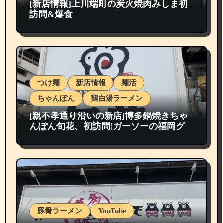
[新店情報]上川端町の炭火焼肉みしま初
訪問&爆食
つけ麺
新店情報
麺活
ちゃんぽん
鶏白湯ラーメン
[親不孝通り沿いの新店]博多鍋焼きちゃ
んぽん旬花、初訪問[ガーソーの福岡グル
メ紹介]
豚骨ラーメン
YouTube