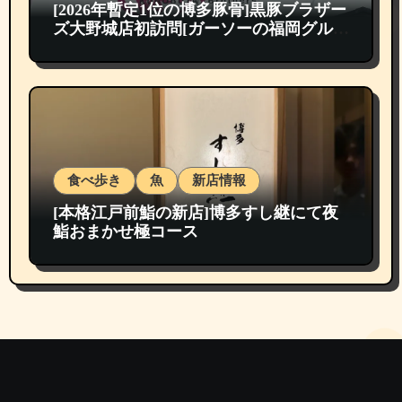
[2026年暫定1位の博多豚骨]黒豚ブラザー
ズ大野城店初訪問[ガーソーの福岡グルメ
紹介]
食べ歩き
魚
新店情報
[本格江戸前鮨の新店]博多すし継にて夜
鮨おまかせ極コース