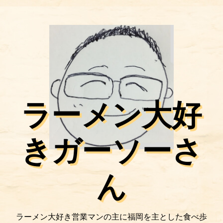
ラーメン大好
きガーソーさ
ん
ラーメン大好き営業マンの主に福岡を主とした食べ歩