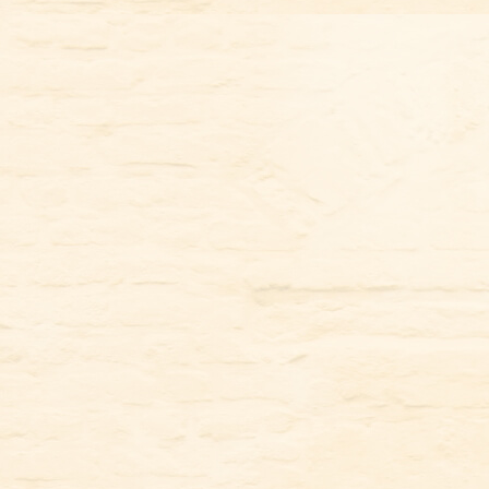
コ
ン
テ
ン
ツ
に
ス
キ
ッ
プ