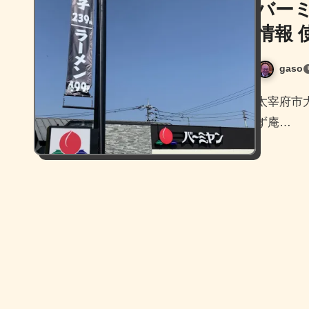
バー
情報 
gaso
太宰府市大佐野の交差点角に、丸源ラーメン、しゃぶしゃぶゆ
ず庵…