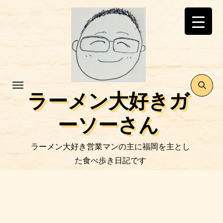
コ
ン
テ
ン
ツ
に
ス
ラーメン大好きガ
キ
ッ
ーソーさん
プ
ラーメン大好き営業マンの主に福岡を主とし
た食べ歩き日記です