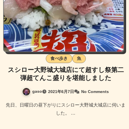
食べ歩き
魚
スシロー大野城大城店にて超すし祭第二
弾超てんこ盛りを堪能しました
gaso
2021年6月7日
No Comments
先日、日曜日の昼下がりにスシロー大野城大城店に伺いま
した。 …