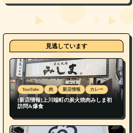
見逃しています
YouTube
肉
新店情報
カレー
[新店情報]上川端町の炭火焼肉みしま初
訪問&爆食