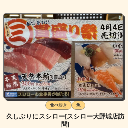
食べ歩き
魚
久しぶりにスシロー[スシロー大野城店訪
問]