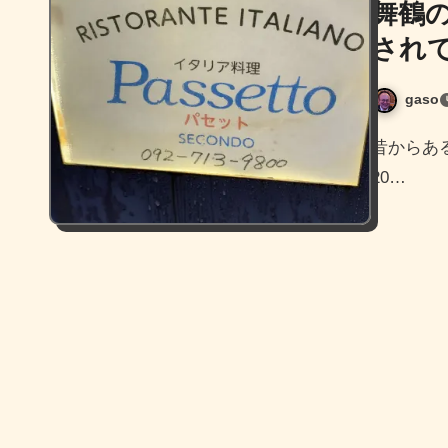
舞鶴
され
gaso
昔からあるお店で、渡辺通にあったイタリア料理パセット。
20…