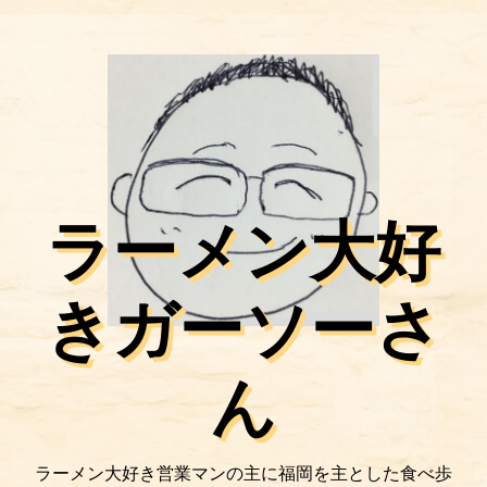
ラーメン大好
きガーソーさ
ん
ラーメン大好き営業マンの主に福岡を主とした食べ歩