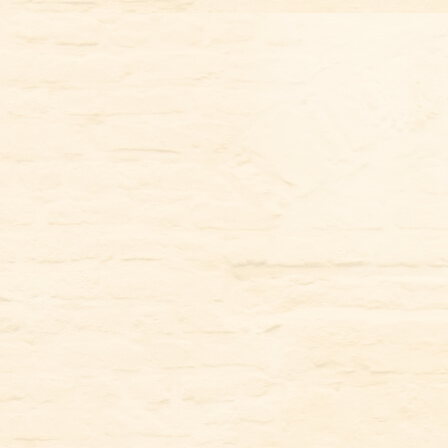
コ
ン
テ
ン
ツ
に
ス
キ
ッ
プ