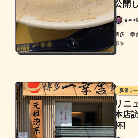
公開
gaso
博多一幸舎総本店のリニューアルと秋の大感謝祭を取材した記
事を…
豚骨ラー
リニ
本店
杯]