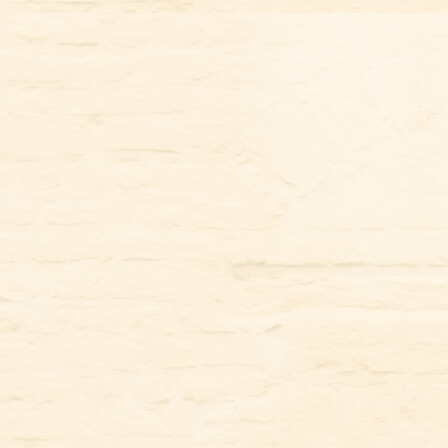
コ
ン
テ
ン
ツ
に
ス
キ
ッ
プ