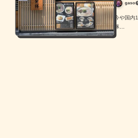
gaso
今や国内17店舗、海外9ヵ国46店舗を展開している博多発の
豚…