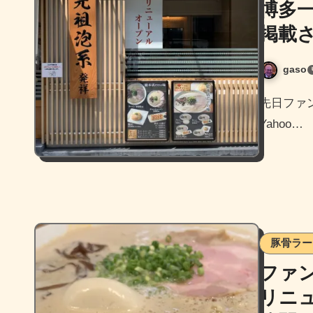
博多一
掲載
gaso
先日ファンファン福岡に掲載された博多一幸舎の記事が
Yahoo…
豚骨ラー
ファ
リニ