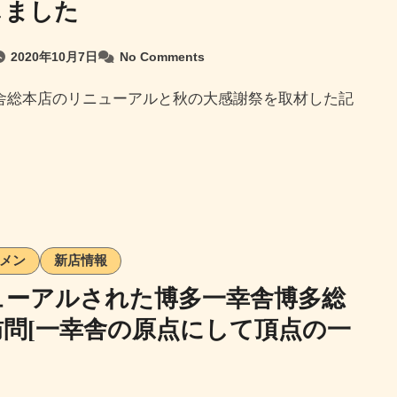
しました
2020年10月7日
No Comments
メン
新店情報
ューアルされた博多一幸舎博多総
訪問[一幸舎の原点にして頂点の一