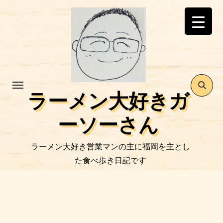
コ
ン
テ
ン
ツ
に
ス
ラーメン大好きガ
キ
ッ
ーソーさん
プ
ラーメン大好き営業マンの主に福岡を主とし
た食べ歩き日記です