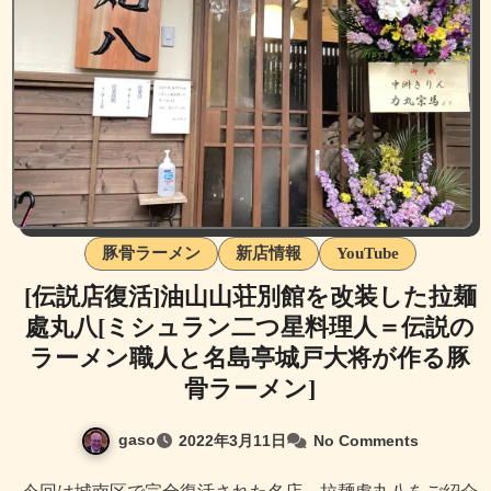
豚骨ラーメン
新店情報
YouTube
[伝説店復活]油山山荘別館を改装した拉麺
處丸八[ミシュラン二つ星料理人＝伝説の
ラーメン職人と名島亭城戸大将が作る豚
骨ラーメン]
gaso
2022年3月11日
No Comments