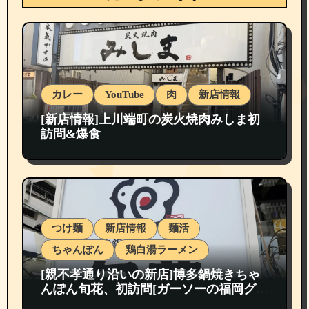
カレー
YouTube
肉
新店情報
[新店情報]上川端町の炭火焼肉みしま初
訪問&爆食
つけ麺
新店情報
麺活
ちゃんぽん
鶏白湯ラーメン
[親不孝通り沿いの新店]博多鍋焼きちゃ
んぽん旬花、初訪問[ガーソーの福岡グル
メ紹介]