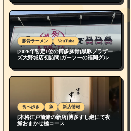
豚骨ラーメン
YouTube
[2026年暫定1位の博多豚骨]黒豚ブラザー
ズ大野城店初訪問[ガーソーの福岡グルメ
紹介]
食べ歩き
魚
新店情報
[本格江戸前鮨の新店]博多すし継にて夜
鮨おまかせ極コース