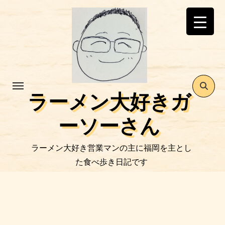
コ
ン
テ
ン
ツ
に
ス
ラーメン大好きガ
キ
ッ
ーソーさん
プ
ラーメン大好き営業マンの主に福岡を主とし
た食べ歩き日記です