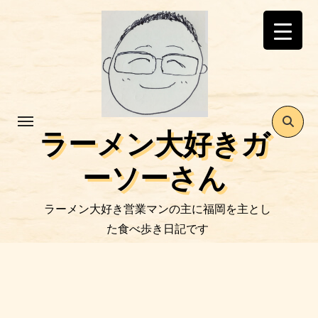
コ
ン
テ
ン
ツ
に
ス
ラーメン大好きガ
キ
ッ
ーソーさん
プ
ラーメン大好き営業マンの主に福岡を主とし
た食べ歩き日記です