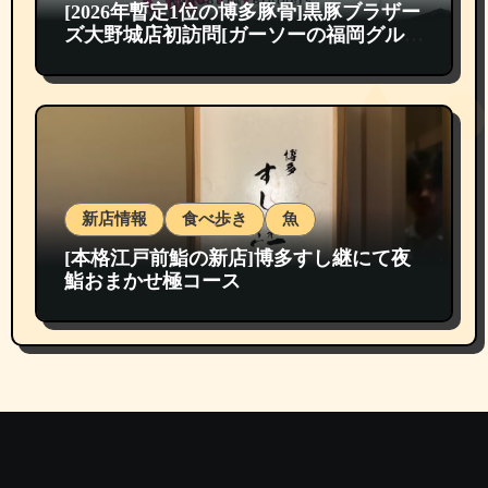
[2026年暫定1位の博多豚骨]黒豚ブラザー
ズ大野城店初訪問[ガーソーの福岡グルメ
紹介]
新店情報
食べ歩き
魚
[本格江戸前鮨の新店]博多すし継にて夜
鮨おまかせ極コース