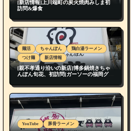
[新店情報]上川端町の炭火焼肉みしま初
訪問&爆食
麺活
ちゃんぽん
鶏白湯ラーメン
つけ麺
新店情報
[親不孝通り沿いの新店]博多鍋焼きちゃ
んぽん旬花、初訪問[ガーソーの福岡グル
メ紹介]
YouTube
豚骨ラーメン