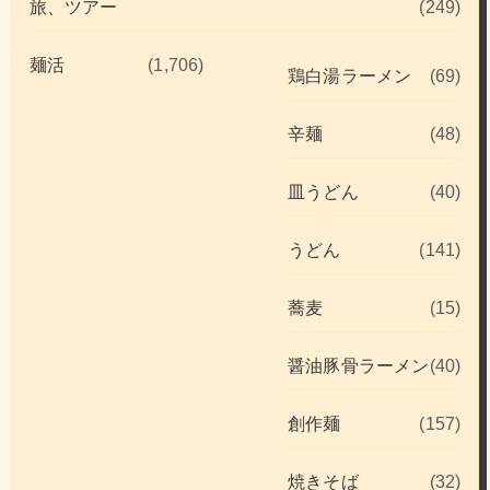
旅、ツアー
(249)
麺活
(1,706)
鶏白湯ラーメン
(69)
辛麺
(48)
皿うどん
(40)
うどん
(141)
蕎麦
(15)
醤油豚骨ラーメン
(40)
創作麺
(157)
焼きそば
(32)