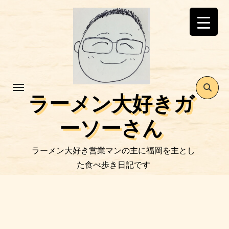
コ
ン
テ
ン
ツ
に
ス
ラーメン大好きガ
キ
ッ
ーソーさん
プ
ラーメン大好き営業マンの主に福岡を主とし
た食べ歩き日記です