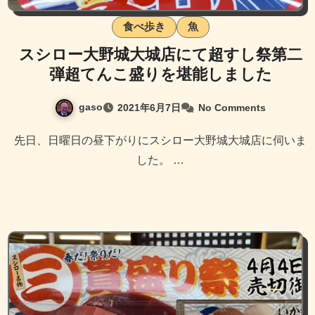
食べ歩き
魚
スシロー大野城大城店にて超すし祭第二
弾超てんこ盛りを堪能しました
gaso
2021年6月7日
No Comments
先日、日曜日の昼下がりにスシロー大野城大城店に伺いま
した。 …