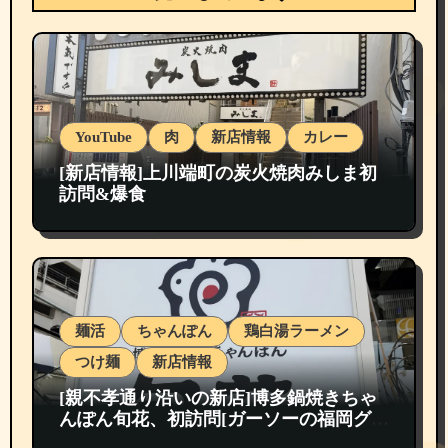
YouTube
肉
新店情報
カレー
[新店情報]上川端町の炭火焼肉みしま初
訪問&爆食
麺活
ちゃんぽん
鶏白湯ラーメン
つけ麺
新店情報
[親不孝通り沿いの新店]博多鍋焼きちゃ
んぽん旬花、初訪問[ガーソーの福岡グル
メ紹介]