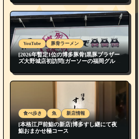
YouTube
豚骨ラーメン
[2026年暫定1位の博多豚骨]黒豚ブラザー
ズ大野城店初訪問[ガーソーの福岡グルメ
紹介]
食べ歩き
魚
新店情報
[本格江戸前鮨の新店]博多すし継にて夜
鮨おまかせ極コース