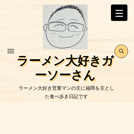
コ
ン
テ
ン
ツ
に
ス
ラーメン大好きガ
キ
ッ
ーソーさん
プ
ラーメン大好き営業マンの主に福岡を主とし
た食べ歩き日記です