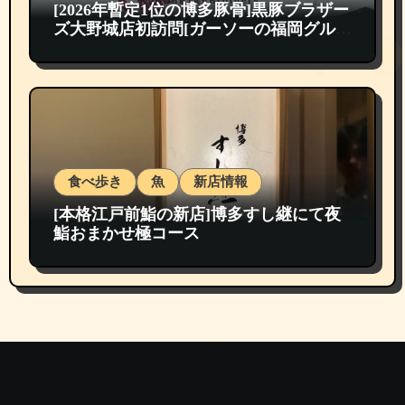
[2026年暫定1位の博多豚骨]黒豚ブラザー
ズ大野城店初訪問[ガーソーの福岡グルメ
紹介]
食べ歩き
魚
新店情報
[本格江戸前鮨の新店]博多すし継にて夜
鮨おまかせ極コース