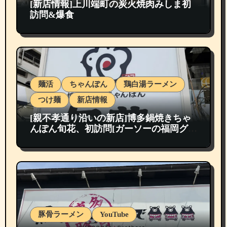
[新店情報]上川端町の炭火焼肉みしま初
訪問&爆食
麺活
ちゃんぽん
鶏白湯ラーメン
つけ麺
新店情報
[親不孝通り沿いの新店]博多鍋焼きちゃ
んぽん旬花、初訪問[ガーソーの福岡グル
メ紹介]
豚骨ラーメン
YouTube