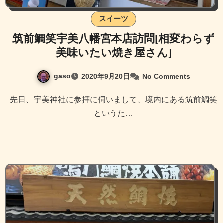
スイーツ
筑前鯛笑宇美八幡宮本店訪問[相変わらず
美味いたい焼き屋さん]
gaso
2020年9月20日
No Comments
先日、宇美神社に参拝に伺いまして、境内にある筑前鯛笑
というた…