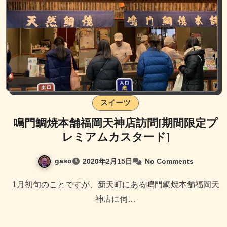
スイーツ
鳴門鯛焼本舗福岡天神店訪問[期間限定プ
レミアムカスタード]
gaso
2020年2月15日
No Comments
1月初旬のことですが、新天町にある鳴門鯛焼本舗福岡天
神店に伺…