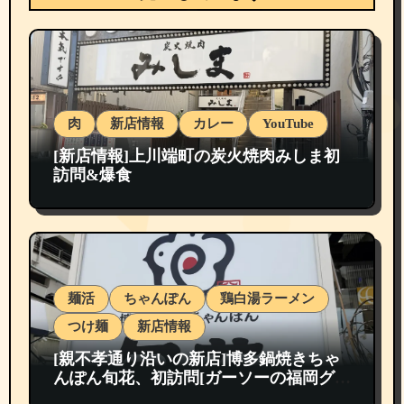
肉
新店情報
カレー
YouTube
[新店情報]上川端町の炭火焼肉みしま初
訪問&爆食
麺活
ちゃんぽん
鶏白湯ラーメン
つけ麺
新店情報
[親不孝通り沿いの新店]博多鍋焼きちゃ
んぽん旬花、初訪問[ガーソーの福岡グル
メ紹介]