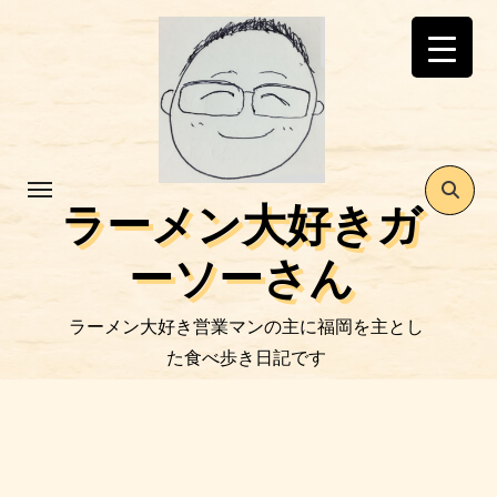
コ
ン
テ
ン
ツ
に
ス
ラーメン大好きガ
キ
ッ
ーソーさん
プ
ラーメン大好き営業マンの主に福岡を主とし
た食べ歩き日記です