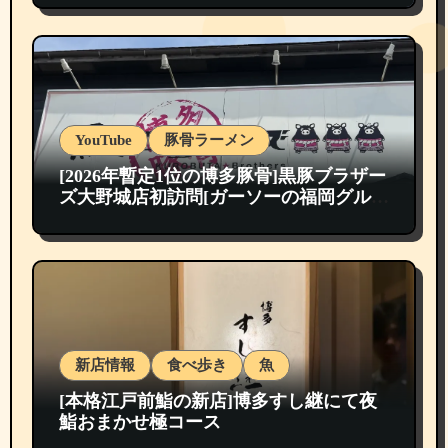
YouTube
豚骨ラーメン
[2026年暫定1位の博多豚骨]黒豚ブラザー
ズ大野城店初訪問[ガーソーの福岡グルメ
紹介]
新店情報
食べ歩き
魚
[本格江戸前鮨の新店]博多すし継にて夜
鮨おまかせ極コース