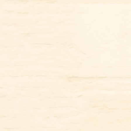
コ
ン
テ
ン
ツ
に
ス
キ
ッ
プ