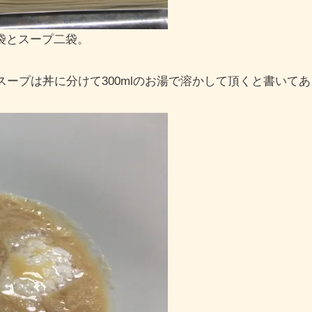
袋とスープ二袋。
スープは丼に分けて300mlのお湯で溶かして頂くと書いて