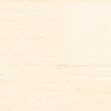
コ
ン
テ
ン
ツ
に
ス
キ
ッ
プ