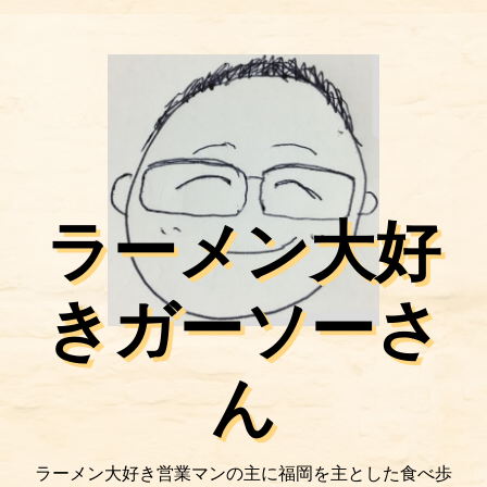
ラーメン大好
きガーソーさ
ん
ラーメン大好き営業マンの主に福岡を主とした食べ歩