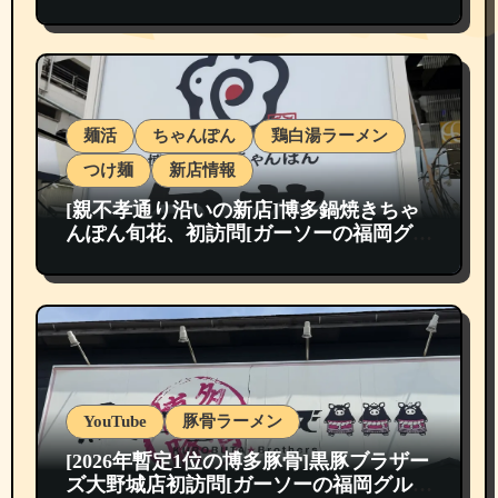
麺活
ちゃんぽん
鶏白湯ラーメン
つけ麺
新店情報
[親不孝通り沿いの新店]博多鍋焼きちゃ
んぽん旬花、初訪問[ガーソーの福岡グル
メ紹介]
YouTube
豚骨ラーメン
[2026年暫定1位の博多豚骨]黒豚ブラザー
ズ大野城店初訪問[ガーソーの福岡グルメ