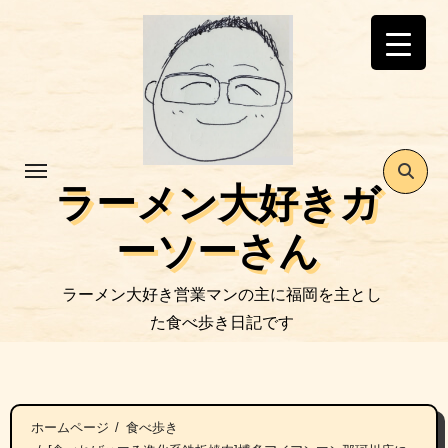
コ
ン
テ
ン
ツ
に
ス
ラーメン大好きガ
キ
ッ
ーソーさん
プ
ラーメン大好き営業マンの主に福岡を主とし
た食べ歩き日記です
ホームページ
食べ歩き