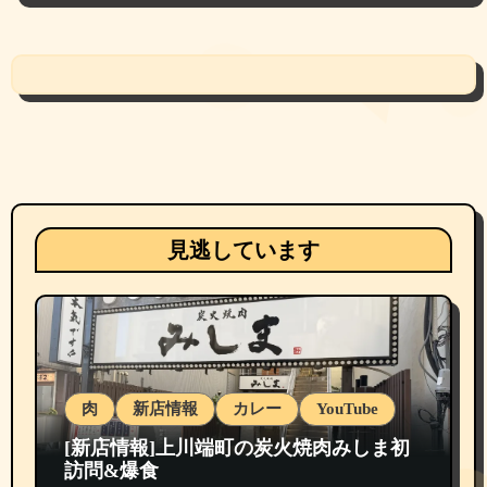
見逃しています
肉
新店情報
カレー
YouTube
[新店情報]上川端町の炭火焼肉みしま初
訪問&爆食