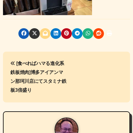
投
[食べればハマる進化系
稿
鉄板焼肉]博多アイアンマ
ナ
ン那珂川店にてスタミナ鉄
板3倍盛り
ビ
ゲ
ー
シ