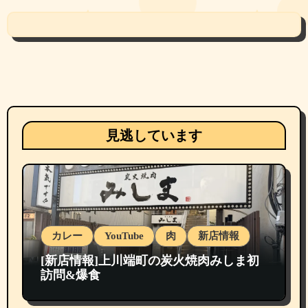
見逃しています
カレー
YouTube
肉
新店情報
[新店情報]上川端町の炭火焼肉みしま初
訪問&爆食