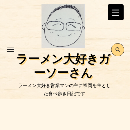
コ
ン
テ
ン
ツ
に
ス
ラーメン大好きガ
キ
ッ
ーソーさん
プ
ラーメン大好き営業マンの主に福岡を主とし
た食べ歩き日記です