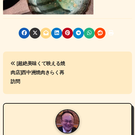
投
[超絶美味くて映える焼
稿
肉店]西中洲焼肉きらく再
ナ
訪問
ビ
ゲ
ー
シ