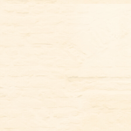
コ
ン
テ
ン
ツ
に
ス
キ
ッ
プ