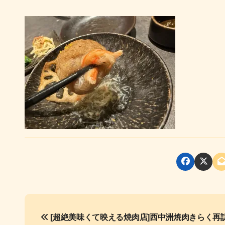
投
[超絶美味くて映える焼肉店]西中洲焼肉きらく再
稿