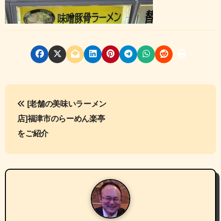
投
[老舗の美味いラーメン
稿
店]福津市のらーめん楽亭
ナ
をご紹介
ビ
ゲ
ー
シ