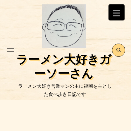
コ
ン
テ
ン
ツ
に
ス
ラーメン大好きガ
キ
ッ
ーソーさん
プ
ラーメン大好き営業マンの主に福岡を主とし
た食べ歩き日記です