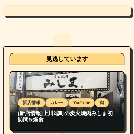
見逃しています
新店情報
カレー
YouTube
肉
[新店情報]上川端町の炭火焼肉みしま初
訪問&爆食